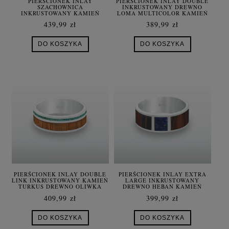
PIERŚCIONEK INLAY
PIERŚCIONEK INLAY DOUBLE
SZACHOWNICA
INKRUSTOWANY DREWNO
INKRUSTOWANY KAMIEŃ
LOMA MULTICOLOR KAMIEŃ
CZARNY ONYKS MASA
ONYKS CZARNY SREBRO
439,99 zł
389,99 zł
PERŁOWA SREBRO UNISEX
DO KOSZYKA
DO KOSZYKA
PIERŚCIONEK INLAY DOUBLE
PIERŚCIONEK INLAY EXTRA
LINK INKRUSTOWANY KAMIEŃ
LARGE INKRUSTOWANY
TURKUS DREWNO OLIWKA
DREWNO HEBAN KAMIEŃ
ROMA SREBRO
LAPIS LAZULI SREBRO
409,99 zł
399,99 zł
DO KOSZYKA
DO KOSZYKA