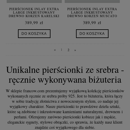
PIERŚCIONEK INLAY EXTRA
PIERŚCIONEK INLAY EXTRA
LARGE INKRUSTOWANY
LARGE INKRUSTOWANY
DREWNO KORZEŃ KARELSKI
DREWNO KORZEŃ MUSCATO
SREBRO
SREBRO
389,99 zł
389,99 zł
DO KOSZYKA
DO KOSZYKA
«
1
2
»
Unikalne pierścionki ze srebra -
ręcznie wykonywana biżuteria
W sklepie francow.com prezentujemy wyjątkową kolekcję pierścionków
wykonanych ręcznie ze srebra próby 925. Jest to biżuteria, która łączy
w sobie tradycję złotnictwa z nowoczesnym stylem, co nadaje jej
wyjątkowy charakter. Nasze pierścionki to prawdziwe dzieła sztuki,
które są zdobione i inkrustowane kamieniami naturalnymi, drewnem i
perłami. Oferujemy zarówno pierścionki kobiece jak i męskie,
eleganckie sygnety, stylowe obrączki, co sprawia, że każdy nasz klient
znajdzie coś wyjątkowego dla siebie.