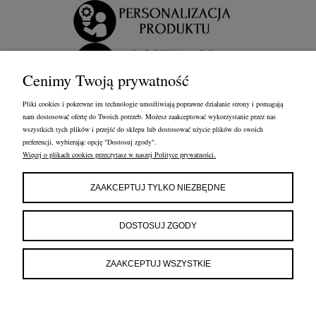
Cenimy Twoją prywatność
Pliki cookies i pokrewne im technologie umożliwiają poprawne działanie strony i pomagają
nam dostosować ofertę do Twoich potrzeb. Możesz zaakceptować wykorzystanie przez nas
wszystkich tych plików i przejść do sklepu lub dostosować użycie plików do swoich
preferencji, wybierając opcję "Dostosuj zgody".
Więcej o plikach cookies przeczytasz w naszej Polityce prywatności.
OBSŁUGA KLIENTA
FRANCOW JEWELRY
INFORMACJE
ZAAKCEPTUJ TYLKO NIEZBĘDNE
FRANCOW JEWELRY
ul. Kossaka 4/8, 49-200 Grodków
DOSTOSUJ ZGODY
woj. opolskie
tel:
660596974
e-mail:
shop@francow.com
ZAAKCEPTUJ WSZYSTKIE
NIP: 7471775402
REGON: 364491310