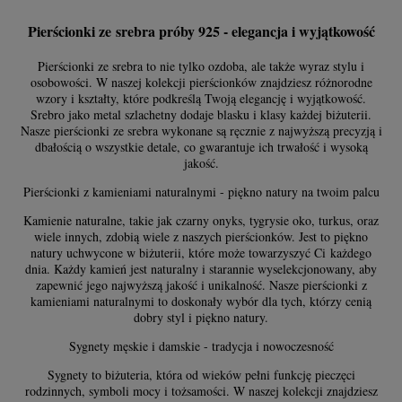
Pierścionki ze srebra próby 925 - elegancja i wyjątkowość
Pierścionki ze srebra to nie tylko ozdoba, ale także wyraz stylu i
osobowości. W naszej kolekcji pierścionków znajdziesz różnorodne
wzory i kształty, które podkreślą Twoją elegancję i wyjątkowość.
Srebro jako metal szlachetny dodaje blasku i klasy każdej biżuterii.
Nasze pierścionki ze srebra wykonane są ręcznie z najwyższą precyzją i
dbałością o wszystkie detale, co gwarantuje ich trwałość i wysoką
jakość.
Pierścionki z kamieniami naturalnymi - piękno natury na twoim palcu
Kamienie naturalne, takie jak czarny onyks, tygrysie oko, turkus, oraz
wiele innych, zdobią wiele z naszych pierścionków. Jest to piękno
natury uchwycone w biżuterii, które może towarzyszyć Ci każdego
dnia. Każdy kamień jest naturalny i starannie wyselekcjonowany, aby
zapewnić jego najwyższą jakość i unikalność. Nasze pierścionki z
kamieniami naturalnymi to doskonały wybór dla tych, którzy cenią
dobry styl i piękno natury.
Sygnety męskie i damskie - tradycja i nowoczesność
Sygnety to biżuteria, która od wieków pełni funkcję pieczęci
rodzinnych, symboli mocy i tożsamości. W naszej kolekcji znajdziesz