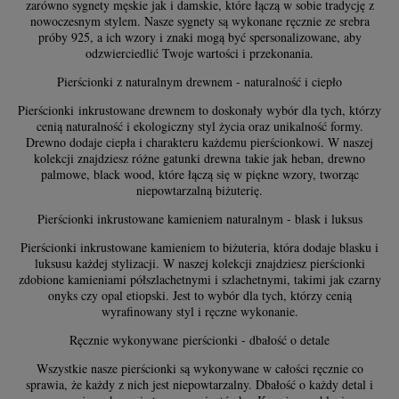
zarówno sygnety męskie jak i damskie, które łączą w sobie tradycję z
nowoczesnym stylem. Nasze sygnety są wykonane ręcznie ze srebra
próby 925, a ich wzory i znaki mogą być spersonalizowane, aby
odzwierciedlić Twoje wartości i przekonania.
Pierścionki z naturalnym drewnem - naturalność i ciepło
Pierścionki inkrustowane drewnem to doskonały wybór dla tych, którzy
cenią naturalność i ekologiczny styl życia oraz unikalność formy.
Drewno dodaje ciepła i charakteru każdemu pierścionkowi. W naszej
kolekcji znajdziesz różne gatunki drewna takie jak heban, drewno
palmowe, black wood, które łączą się w piękne wzory, tworząc
niepowtarzalną biżuterię.
Pierścionki inkrustowane kamieniem naturalnym - blask i luksus
Pierścionki inkrustowane kamieniem to biżuteria, która dodaje blasku i
luksusu każdej stylizacji. W naszej kolekcji znajdziesz pierścionki
zdobione kamieniami półszlachetnymi i szlachetnymi, takimi jak czarny
onyks czy opal etiopski. Jest to wybór dla tych, którzy cenią
wyrafinowany styl i ręczne wykonanie.
Ręcznie wykonywane pierścionki - dbałość o detale
Wszystkie nasze pierścionki są wykonywane w całości ręcznie co
sprawia, że każdy z nich jest niepowtarzalny. Dbałość o każdy detal i