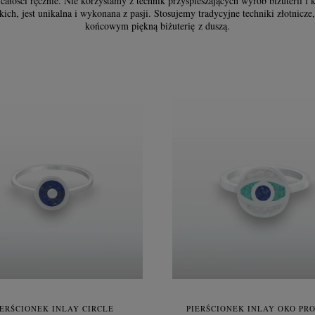
łości ręcznie. Nie korzystamy z technik przyspieszających wyrób biżuterii i 
zkich, jest unikalna i wykonana z pasji. Stosujemy tradycyjne techniki złotnicze
końcowym piękną biżuterię z duszą.
IERŚCIONEK INLAY CIRCLE
PIERŚCIONEK INLAY OKO PR