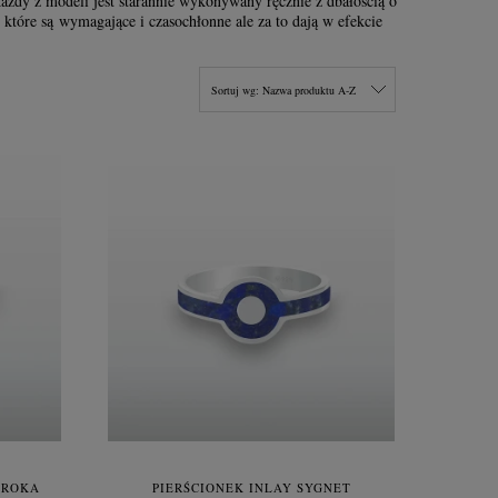
każdy z modeli jest starannie wykonywany ręcznie z dbałością o
, które są wymagające i czasochłonne ale za to dają w efekcie
Sortuj wg:
Nazwa produktu A-Z
OROKA
PIERŚCIONEK INLAY SYGNET