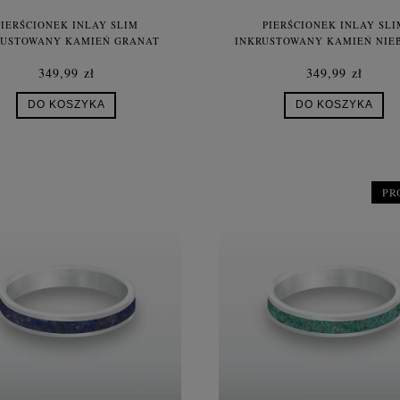
PIERŚCIONEK INLAY SLIM
PIERŚCIONEK INLAY SLI
RUSTOWANY KAMIEŃ GRANAT
INKRUSTOWANY KAMIEŃ NIEB
TURALNY SREBRO UNISEX
LAPIS LAZULI NATURALNY S
349,99 zł
349,99 zł
UNISEX
DO KOSZYKA
DO KOSZYKA
PR