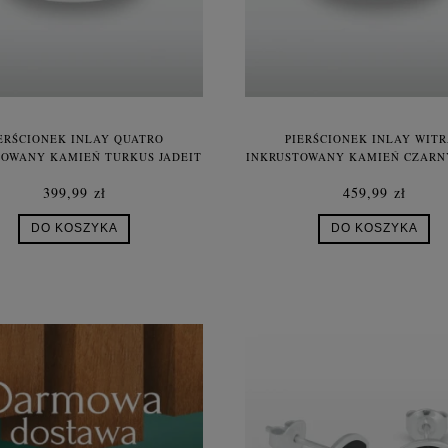
ERŚCIONEK INLAY QUATRO
PIERŚCIONEK INLAY WIT
TOWANY KAMIEŃ TURKUS JADEIT
INKRUSTOWANY KAMIEŃ CZARN
RWONY LAPIS LAZULI MASA
TURKUS GRANAT LAPIS LA
399,99 zł
459,99 zł
PERŁOWA SREBRO UNISEX
TYGRYSIE OKO SREBRO UN
DO KOSZYKA
DO KOSZYKA