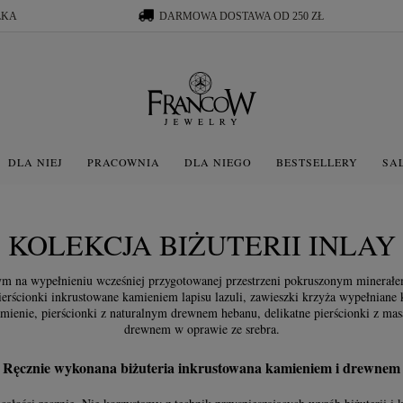
ŁKA
DARMOWA DOSTAWA OD 250 ZŁ
DLA NIEJ
PRACOWNIA
DLA NIEGO
BESTSELLERY
SA
KOLEKCJA BIŻUTERII INLAY
jącym na wypełnieniu wcześniej przygotowanej przestrzeni pokruszonym minerał
ierścionki inkrustowane kamieniem lapisu lazuli, zawieszki krzyża wypełniane
mienie, pierścionki z naturalnym drewnem hebanu, delikatne pierścionki z mas
drewnem w oprawie ze srebra.
Ręcznie wykonana biżuteria inkrustowana kamieniem i drewnem