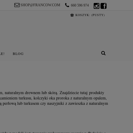
SHOP@FRANCOW.COM
660 596 974
KOSZYK:
(PUSTY)
LE!
BLOG
em, naturalnym drewnem lub skórą. Znajdziecie tutaj produkty
 kamieniem turkusu, kolczyki oka proroka z naturalnym opalem,
ą perłową lub turkusem czy naszyjniki z zawieszka z naturalnym