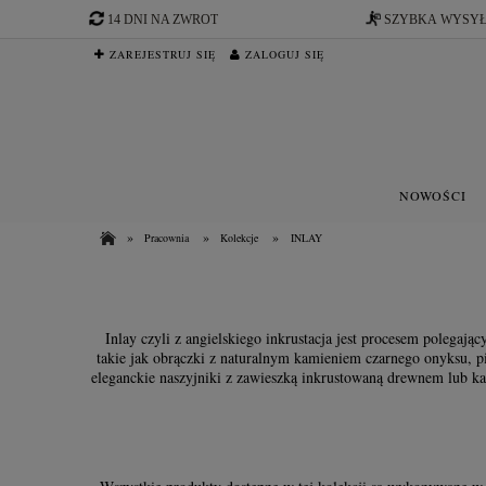
14 DNI NA ZWROT
SZYBKA WYSY
ZAREJESTRUJ SIĘ
ZALOGUJ SIĘ
NOWOŚCI
»
»
»
Pracownia
Kolekcje
INLAY
Inlay czyli z angielskiego inkrustacja jest procesem polega
takie jak obrączki z naturalnym kamieniem czarnego onyksu, p
eleganckie naszyjniki z zawieszką inkrustowaną drewnem lub ka