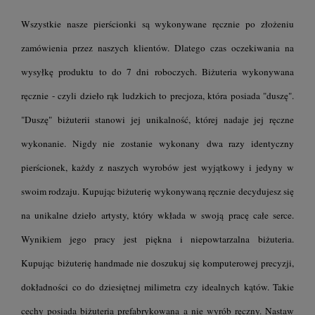
Wszystkie nasze pierścionki są wykonywane ręcznie po złożeniu
zamówienia przez naszych klientów. Dlatego czas oczekiwania na
wysyłkę produktu to do 7 dni roboczych. Biżuteria wykonywana
ręcznie - czyli dzieło rąk ludzkich to precjoza, która posiada "duszę".
"Duszę" biżuterii stanowi jej unikalność, której nadaje jej ręczne
wykonanie. Nigdy nie zostanie wykonany dwa razy identyczny
pierścionek, każdy z naszych wyrobów jest wyjątkowy i jedyny w
swoim rodzaju. Kupując biżuterię wykonywaną ręcznie decydujesz się
na unikalne dzieło artysty, który wkłada w swoją pracę całe serce.
Wynikiem jego pracy jest piękna i niepowtarzalna biżuteria.
Kupując biżuterię handmade nie doszukuj się komputerowej precyzji,
dokładności co do dziesiętnej milimetra czy idealnych kątów. Takie
cechy posiada biżuteria prefabrykowana a nie wyrób ręczny. Nastaw