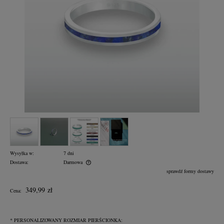
Wysyłka w:
7 dni
Dostawa:
Darmowa
Cena nie zawiera ewentualnych kosztów płatności
sprawdź formy dostawy
349,99 zł
Cena:
*
PERSONALIZOWANY ROZMIAR PIERŚCIONKA: