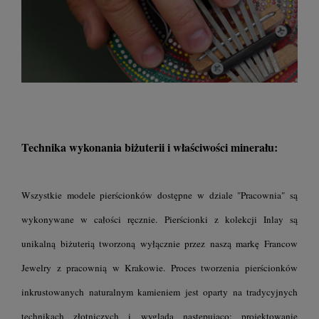
Technika wykonania biżuterii i właściwości minerału:
Wszystkie modele pierścionków dostępne w dziale "Pracownia" są
wykonywane w całości ręcznie. Pierścionki z kolekcji Inlay są
unikalną biżuterią tworzoną wyłącznie przez naszą markę Francow
Jewelry z pracownią w Krakowie. Proces tworzenia pierścionków
inkrustowanych naturalnym kamieniem jest oparty na tradycyjnych
technikach złotniczych i wygląda następująco: projektowanie