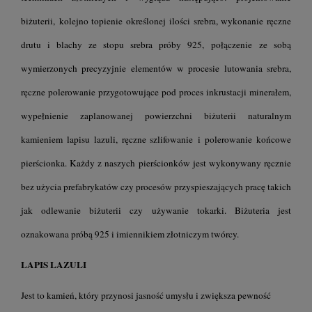
biżuterii, kolejno topienie określonej ilości srebra, wykonanie ręczne
drutu i blachy ze stopu srebra próby 925, połączenie ze sobą
wymierzonych precyzyjnie elementów w procesie lutowania srebra,
ręczne polerowanie przygotowujące pod proces inkrustacji minerałem,
wypełnienie zaplanowanej powierzchni biżuterii naturalnym
kamieniem lapisu lazuli, ręczne szlifowanie i polerowanie końcowe
pierścionka. Każdy z naszych pierścionków jest wykonywany ręcznie
bez użycia prefabrykatów czy procesów przyspieszających pracę takich
jak odlewanie biżuterii czy używanie tokarki. Biżuteria jest
oznakowana próbą 925 i imiennikiem złotniczym twórcy.
LAPIS LAZULI
Jest to kamień, który przynosi jasność umysłu i zwiększa pewność