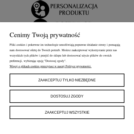
Cenimy Twoją prywatność
Pliki cookies i pokrewne im technologie umożliwiają poprawne działanie strony i pomagają
nam dostosować ofertę do Twoich potrzeb. Możesz zaakceptować wykorzystanie przez nas
wszystkich tych plików i przejść do sklepu lub dostosować użycie plików do swoich
preferencji, wybierając opcję "Dostosuj zgody".
Więcej o plikach cookies przeczytasz w naszej Polityce prywatności.
OBSŁUGA KLIENTA
FRANCOW JEWELRY
INFORMACJE
ZAAKCEPTUJ TYLKO NIEZBĘDNE
FRANCOW JEWELRY
ul. Kossaka 4/8, 49-200 Grodków
DOSTOSUJ ZGODY
woj. opolskie
tel:
660596974
e-mail:
shop@francow.com
ZAAKCEPTUJ WSZYSTKIE
NIP: 7471775402
REGON: 364491310