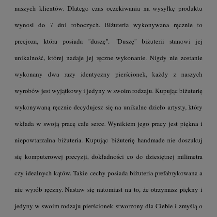
naszych klientów. Dlatego czas oczekiwania na wysyłkę produktu
wynosi do 7 dni roboczych. Biżuteria wykonywana ręcznie to
precjoza, która posiada "duszę". "Duszę" biżuterii stanowi jej
unikalność, której nadaje jej ręczne wykonanie. Nigdy nie zostanie
wykonany dwa razy identyczny pierścionek, każdy z naszych
wyrobów jest wyjątkowy i jedyny w swoim rodzaju. Kupując biżuterię
wykonywaną ręcznie decydujesz się na unikalne dzieło artysty, który
wkłada w swoją pracę całe serce. Wynikiem jego pracy jest piękna i
niepowtarzalna biżuteria. Kupując biżuterię handmade nie doszukuj
się komputerowej precyzji, dokładności co do dziesiętnej milimetra
czy idealnych kątów. Takie cechy posiada biżuteria prefabrykowana a
nie wyrób ręczny. Nastaw się natomiast na to, że otrzymasz piękny i
jedyny w swoim rodzaju pierścionek stworzony dla Ciebie i zmyślą o