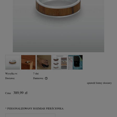
Wysyłka w:
7 dni
Dostawa:
Darmowa
Cena nie zawiera ewentualnych kosztów płatności
sprawdź formy dostawy
389,99 zł
Cena:
*
PERSONALIZOWANY ROZMIAR PIERŚCIONKA: