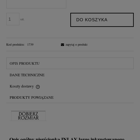
szt.
DO KOSZYKA
Kod produktu:
1739
zapytaj o produkt
OPIS PRODUKTU
DANE TECHNICZNE
Koszty dostawy
Cena nie zawiera ewentualnych kosztów płatności
PRODUKTY POWIĄZANE
Opis ogólny pierścionka INLAY large inkrustowanego