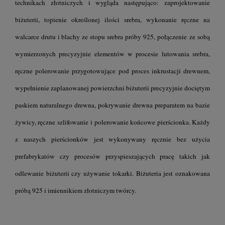
technikach złotniczych i wygląda następująco: zaprojektowanie
biżuterii, topienie określonej ilości srebra, wykonanie ręczne na
walcarce drutu i blachy ze stopu srebra próby 925, połączenie ze sobą
wymierzonych precyzyjnie elementów w procesie lutowania srebra,
ręczne polerowanie przygotowujące pod proces inkrustacji drewnem,
wypełnienie zaplanowanej powierzchni biżuterii precyzyjnie dociętym
paskiem naturalnego drewna, pokrywanie drewna preparatem na bazie
żywicy, ręczne szlifowanie i polerowanie końcowe pierścionka. Każdy
z naszych pierścionków jest wykonywany ręcznie bez użycia
prefabrykatów czy procesów przyspieszających pracę takich jak
odlewanie biżuterii czy używanie tokarki. Biżuteria jest oznakowana
próbą 925 i imiennikiem złotniczym twórcy.