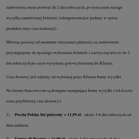
zamówienia może potrwać do 2 dni roboczych, po tym czasie nastąpi
wysyłka zamówionej biżuterii (odstępstwem jest podany w opisie
produktu inny czas realizacji).
Mówiąc prościej od momentu otrzymania płatności za zamówienie
przystępujemy do ręcznego wykonania biżuterii i zazwyczaj trwa to do 2
dni roboczych po czym wysyłamy gotową biżuterię do Klienta.
Czas dostawy jest zależny od wybranej przez Klienta formy wysyłki.
Na stronie francow.com są dostępne następujące formy wysyłki i ich koszty
(oraz przybliżony czas dostawy):
Poczta Polska
list polecony
= 11,99 zł
1)
- około 3-6 dni roboczych od
dnia nadania,
Kurier 48 Pocztex = 21,99 zł
2)
- około 2 dni roboczych od dnia