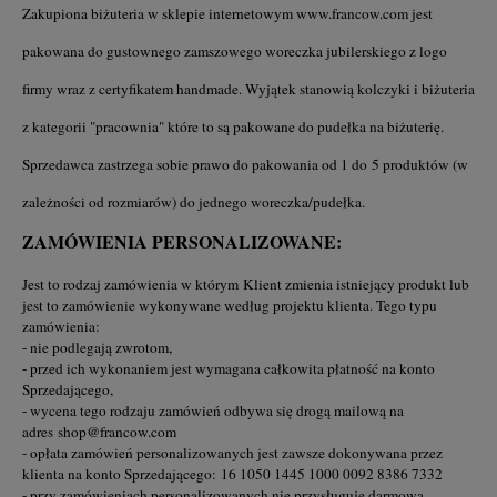
Zakupiona biżuteria w sklepie internetowym
www.francow.com
jest
pakowana do gustownego zamszowego woreczka jubilerskiego z logo
firmy wraz z certyfikatem handmade. Wyjątek stanowią kolczyki i biżuteria
z kategorii "pracownia" które to są pakowane do pudełka na biżuterię.
Sprzedawca zastrzega sobie prawo do pakowania od 1 do 5 produktów (w
zależności od rozmiarów) do jednego woreczka/pudełka.
ZAMÓWIENIA PERSONALIZOWANE:
Jest to rodzaj zamówienia w którym Klient zmienia istniejący produkt lub
jest to zamówienie wykonywane według projektu klienta. Tego typu
zamówienia:
- nie podlegają zwrotom,
- przed ich wykonaniem jest wymagana całkowita płatność na konto
Sprzedającego,
- wycena tego rodzaju zamówień odbywa się drogą mailową na
adres
shop@francow.com
- opłata zamówień personalizowanych jest zawsze dokonywana przez
klienta na konto Sprzedającego: 16 1050 1445 1000 0092 8386 7332
- przy zamówieniach personalizowanych nie przysługuje darmowa