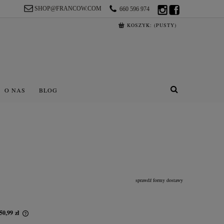
SHOP@FRANCOW.COM
660 596 974
KOSZYK:
(PUSTY)
O NAS
BLOG
sprawdź formy dostawy
50,99 zł