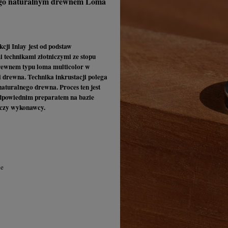
nego naturalnym drewnem Loma
cji Inlay jest od podstaw
 technikami złotniczymi ze stopu
drewnem typu loma multicolor w
drewna. Technika inkrustacji polega
aturalnego drewna. Proces ten jest
odpowiednim preparatem na bazie
niczy wykonawcy.
ie