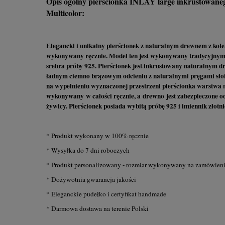
Opis ogólny pierścionka INLAY large inkrustowa
Multicolor:
Elegancki i unikalny pierścionek z naturalnym drewnem z kolek
wykonywany ręcznie. Model ten jest wykonywany tradycyjnymi
srebra próby 925. Pierścionek jest inkrustowany naturalnym 
ładnym ciemno brązowym odcieniu z naturalnymi pręgami słoi 
na wypełnieniu wyznaczonej przestrzeni pierścionka warstwa n
wykonywany w całości ręcznie, a drewno jest zabezpieczone 
żywicy. Pierścionek posiada wybitą próbę 925 i imiennik złot
* Produkt wykonany w 100% ręcznie
* Wysyłka do 7 dni roboczych
* Produkt personalizowany - rozmiar wykonywany na zamówien
* Dożywotnia gwarancja jakości
* Eleganckie pudełko i certyfikat handmade
* Darmowa dostawa na terenie Polski