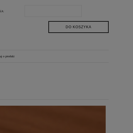
niż 30
KA:
DO KOSZYKA
aj o produkt