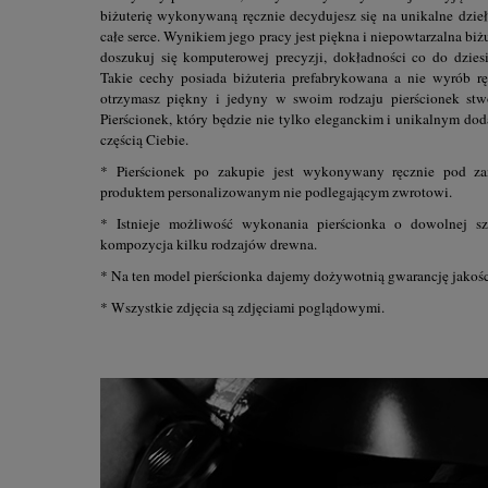
biżuterię wykonywaną ręcznie decydujesz się na unikalne dzieł
całe serce. Wynikiem jego pracy jest piękna i niepowtarzalna bi
doszukuj się komputerowej precyzji, dokładności co do dziesi
Takie cechy posiada biżuteria prefabrykowana a nie wyrób rę
otrzymasz piękny i jedyny w swoim rodzaju pierścionek stw
Pierścionek, który będzie nie tylko eleganckim i unikalnym doda
częścią Ciebie.
* Pierścionek po zakupie jest wykonywany ręcznie pod z
produktem personalizowanym nie podlegającym zwrotowi.
* Istnieje możliwość wykonania pierścionka o dowolnej 
kompozycja kilku rodzajów drewna.
* Na ten model pierścionka dajemy dożywotnią gwarancję jakośc
* Wszystkie zdjęcia są zdjęciami poglądowymi.