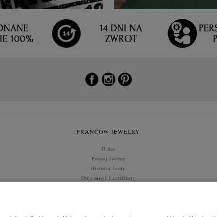
FRANCOW JEWELRY
O nas
Poznaj twórcę
Historia firmy
Opis misji i certfikaty
Kontakt i dane
SZYBKI ZWROT