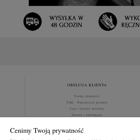
OBSŁUGA KLIENTA
Formy płatności
FAQ - Najczęstsze pytania
Czas i koszty dostawy
Zwroty i reklamacje
Polityka prywatności
Cenimy Twoją prywatność