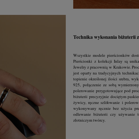
Technika wykonania biżuterii
Wszystkie modele pierścionków dost
Pierścionki z kolekcji Inlay są uni
Jewelry z pracownią w Krakowie. Pro
jest oparty na tradycyjnych technikac
topienie określonej ilości srebra, wy
925, połączenie ze sobą wymierzonyc
polerowanie przygotowujące pod proc
biżuterii precyzyjnie dociętym pask
żywicy, ręczne szlifowanie i polero
wykonywany ręcznie bez użycia pre
odlewanie biżuterii czy używanie 
złotniczym twórcy.