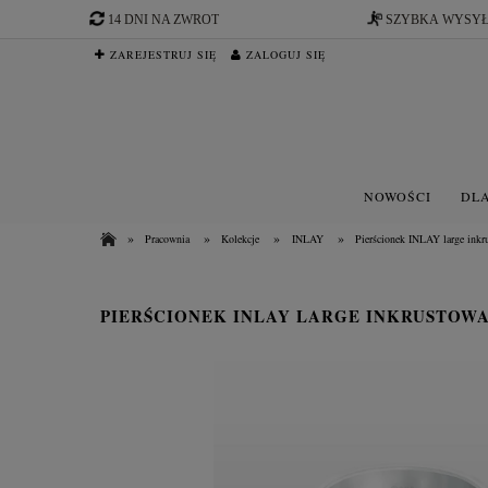
14 DNI NA ZWROT
SZYBKA WYSY
ZAREJESTRUJ SIĘ
ZALOGUJ SIĘ
NOWOŚCI
DLA
»
»
»
»
Pracownia
Kolekcje
INLAY
Pierścionek INLAY large inkr
PIERŚCIONEK INLAY LARGE INKRUSTO