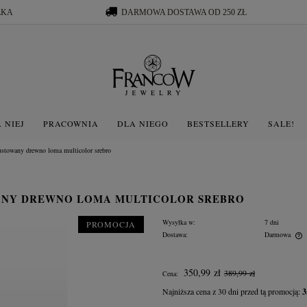
ŁKA
DARMOWA DOSTAWA OD 250 ZŁ
 NIEJ
PRACOWNIA
DLA NIEGO
BESTSELLERY
SALE!
ustowany drewno loma multicolor srebro
WANY DREWNO LOMA MULTICOLOR SREBRO
Wysyłka w:
7 dni
PROMOCJA
Dostawa:
Darmowa
Cena nie zawiera ewentualnych kosztów
350,99 zł
389,99 zł
Cena:
płatności
Najniższa cena z 30 dni przed tą promocją:
3