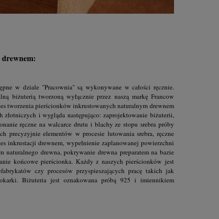
 z drewnem:
ępne w dziale "Pracownia" są wykonywane w całości ręcznie.
kalną biżuterią tworzoną wyłącznie przez naszą markę Francow
ces tworzenia pierścionków inkrustowanych naturalnym drewnem
h złotniczych i wygląda następująco: zaprojektowanie biżuterii,
konanie ręczne na walcarce drutu i blachy ze stopu srebra próby
h precyzyjnie elementów w procesie lutowania srebra, ręczne
es inkrustacji drewnem, wypełnienie zaplanowanej powierzchni
iem naturalnego drewna, pokrywanie drewna preparatem na bazie
wanie końcowe pierścionka. Każdy z naszych pierścionków jest
fabrykatów czy procesów przyspieszających pracę takich jak
tokarki. Biżuteria jest oznakowana próbą 925 i imiennikiem