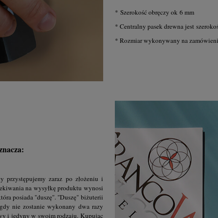
* Szerokość obręczy ok 6 mm
* Centralny pasek drewna jest szerok
* Rozmiar wykonywany na zamówienie
oznacza:
y przystępujemy zaraz po złożeniu i
zekiwania na wysyłkę produktu wynosi
tóra posiada "duszę". "Duszę" biżuterii
Nigdy nie zostanie wykonany dwa razy
wy i jedyny w swoim rodzaju. Kupując