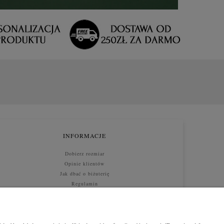
INFORMACJE
Dobierz rozmiar
Opinie klientów
Jak dbać o biżuterię
Regulamin
Jak kupować