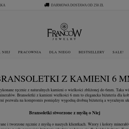
ŁKA
DARMOWA DOSTAWA OD 250 ZŁ
 NIEJ
PRACOWNIA
DLA NIEGO
BESTSELLERY
SALE!
BRANSOLETKI Z KAMIENI 6 
 wykonane ręcznie z naturalnych kamieni o wielkości zbliżonej do 6mm. Taka 
nerałów. Bransoletki z kamieni wielkości 6 mm to elegancka biżuteria dla kobi
mieni pozwala na kompromis pomiędzy wygodną drobną biżuterią a wyraźnym uk
Bransoletki stworzone z myślą o Niej
wane i tworzone ręcznie z myślą o naszych klientkach. Wzory i kolory minerałów 