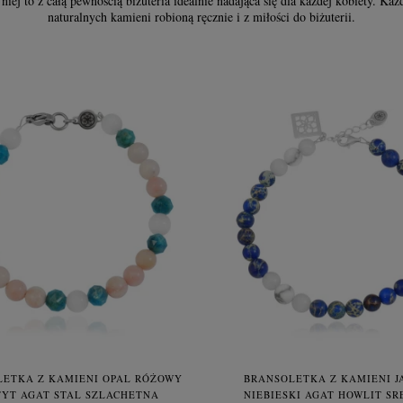
ej to z całą pewnością biżuteria idealnie nadająca się dla każdej kobiety. Każda
naturalnych kamieni robioną ręcznie i z miłości do biżuterii.
LETKA Z KAMIENI OPAL RÓŻOWY
BRANSOLETKA Z KAMIENI JA
TYT AGAT STAL SZLACHETNA
NIEBIESKI AGAT HOWLIT SR