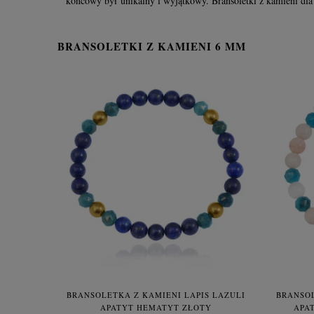
końcowy był unikalny i wyjątkowy. Bransoletki z kamieni dla ni
BRANSOLETKI Z KAMIENI 6 MM
BRANSOLETKA Z KAMIENI LAPIS LAZULI
BRANSO
APATYT HEMATYT ZŁOTY
APA