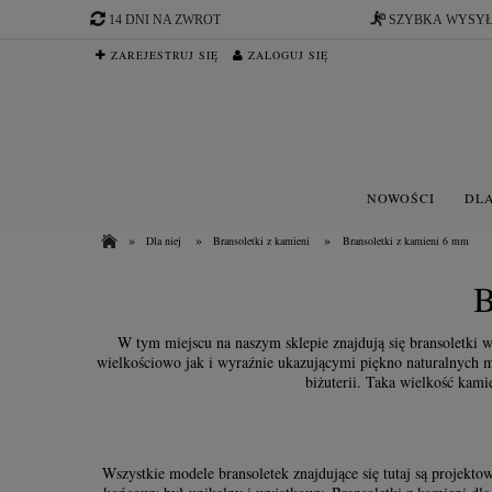
14 DNI NA ZWROT
SZYBKA WYSY
ZAREJESTRUJ SIĘ
ZALOGUJ SIĘ
NOWOŚCI
DLA
»
»
»
Dla niej
Bransoletki z kamieni
Bransoletki z kamieni 6 mm
W tym miejscu na naszym sklepie znajdują się bransoletki
wielkościowo jak i wyraźnie ukazującymi piękno naturalnych mi
biżuterii. Taka wielkość ka
Wszystkie modele bransoletek znajdujące się tutaj są projekto