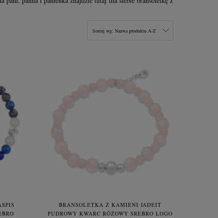
 pani, panna i panienka znajdzie tutaj dla siebie bransoletkę z
Sortuj wg:
Nazwa produktu A-Z
SPIS
BRANSOLETKA Z KAMIENI JADEIT
EBRO
PUDROWY KWARC RÓŻOWY SREBRO LOGO