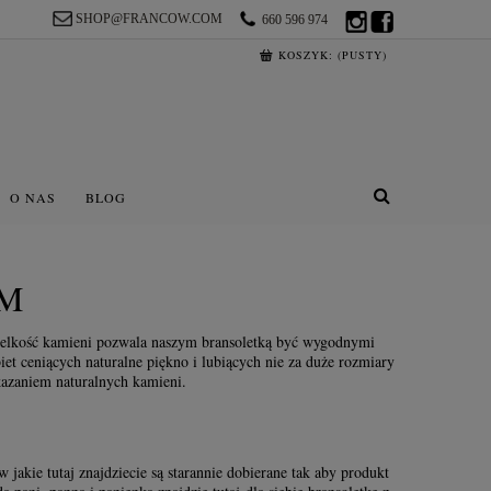
SHOP@FRANCOW.COM
660 596 974
KOSZYK:
(PUSTY)
O NAS
BLOG
MM
wielkość kamieni pozwala naszym bransoletką być wygodnymi
et ceniących naturalne piękno i lubiących nie za duże rozmiary
azaniem naturalnych kamieni.
jakie tutaj znajdziecie są starannie dobierane tak aby produkt