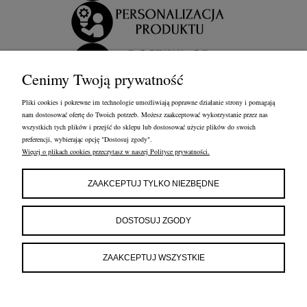
Cenimy Twoją prywatność
Pliki cookies i pokrewne im technologie umożliwiają poprawne działanie strony i pomagają
nam dostosować ofertę do Twoich potrzeb. Możesz zaakceptować wykorzystanie przez nas
wszystkich tych plików i przejść do sklepu lub dostosować użycie plików do swoich
preferencji, wybierając opcję "Dostosuj zgody".
Więcej o plikach cookies przeczytasz w naszej Polityce prywatności.
OBSŁUGA KLIENTA
FRANCOW JEWELRY
INFORMACJE
ZAAKCEPTUJ TYLKO NIEZBĘDNE
FRANCOW JEWELRY
ul. Kossaka 4/8, 49-200 Grodków
DOSTOSUJ ZGODY
woj. opolskie
tel:
660596974
e-mail:
shop@francow.com
ZAAKCEPTUJ WSZYSTKIE
NIP: 7471775402
REGON: 364491310