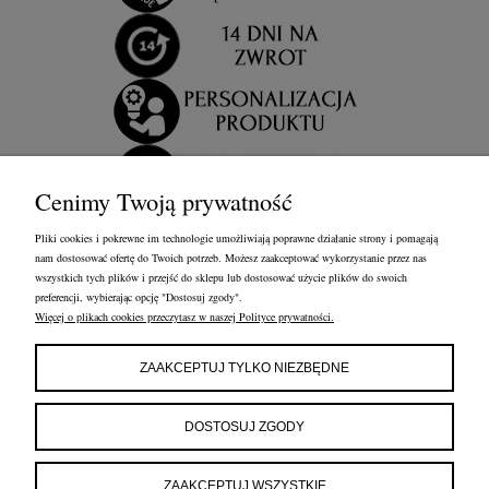
Cenimy Twoją prywatność
Pliki cookies i pokrewne im technologie umożliwiają poprawne działanie strony i pomagają
nam dostosować ofertę do Twoich potrzeb. Możesz zaakceptować wykorzystanie przez nas
wszystkich tych plików i przejść do sklepu lub dostosować użycie plików do swoich
preferencji, wybierając opcję "Dostosuj zgody".
Więcej o plikach cookies przeczytasz w naszej Polityce prywatności.
OBSŁUGA KLIENTA
FRANCOW JEWELRY
INFORMACJE
ZAAKCEPTUJ TYLKO NIEZBĘDNE
FRANCOW JEWELRY
ul. Kossaka 4/8, 49-200 Grodków
DOSTOSUJ ZGODY
woj. opolskie
tel:
660596974
e-mail:
shop@francow.com
ZAAKCEPTUJ WSZYSTKIE