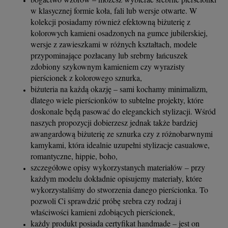
w klasycznej formie koła, fali lub wersje otwarte. W
kolekcji posiadamy również efektowną biżuterię z
kolorowych kamieni osadzonych na gumce jubilerskiej,
wersje z zawieszkami w różnych kształtach, modele
przypominające pozłacany lub srebrny łańcuszek
zdobiony szykownym kamieniem czy wyrazisty
pierścionek z kolorowego sznurka,
biżuteria na każdą okazję – sami kochamy minimalizm,
dlatego wiele pierścionków to subtelne projekty, które
doskonale będą pasować do eleganckich stylizacji. Wśród
naszych propozycji dobierzesz jednak także bardziej
awangardową biżuterię ze sznurka czy z różnobarwnymi
kamykami, która idealnie uzupełni stylizacje casualowe,
romantyczne, hippie, boho,
szczegółowe opisy wykorzystanych materiałów – przy
każdym modelu dokładnie opisujemy materiały, które
wykorzystaliśmy do stworzenia danego pierścionka. To
pozwoli Ci sprawdzić próbę srebra czy rodzaj i
właściwości kamieni zdobiących pierścionek,
każdy produkt posiada certyfikat handmade – jest on