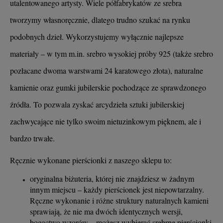
utalentowanego artysty. Wiele półfabrykatów ze srebra
tworzymy własnoręcznie, dlatego trudno szukać na rynku
podobnych dzieł. Wykorzystujemy wyłącznie najlepsze
materiały – w tym m.in. srebro wysokiej próby 925 (także srebro
pozłacane dwoma warstwami 24 karatowego złota), naturalne
kamienie oraz gumki jubilerskie pochodzące ze sprawdzonego
źródła. To pozwala zyskać arcydzieła sztuki jubilerskiej
zachwycające nie tylko swoim nietuzinkowym pięknem, ale i
bardzo trwałe.
Ręcznie wykonane pierścionki z naszego sklepu to:
oryginalna biżuteria, której nie znajdziesz w żadnym
innym miejscu – każdy pierścionek jest niepowtarzalny.
Ręczne wykonanie i różne struktury naturalnych kamieni
sprawiają, że nie ma dwóch identycznych wersji,
bogactwo wzorów – możesz wybierać srebrne pierścionki