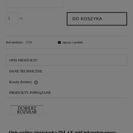
szt.
DO KOSZYKA
Kod produktu:
1738
zapytaj o produkt
OPIS PRODUKTU
DANE TECHNICZNE
Koszty dostawy
Cena nie zawiera ewentualnych kosztów płatności
PRODUKTY POWIĄZANE
Opis ogólny pierścionka INLAY mid inkrustowanego