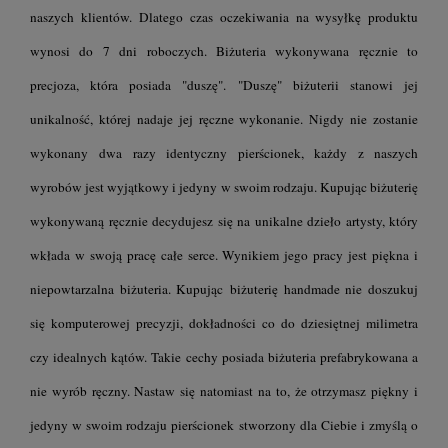
naszych klientów. Dlatego czas oczekiwania na wysyłkę produktu
wynosi do 7 dni roboczych. Biżuteria wykonywana ręcznie to
precjoza, która posiada "duszę". "Duszę" biżuterii stanowi jej
unikalność, której nadaje jej ręczne wykonanie. Nigdy nie zostanie
wykonany dwa razy identyczny pierścionek, każdy z naszych
wyrobów jest wyjątkowy i jedyny w swoim rodzaju. Kupując biżuterię
wykonywaną ręcznie decydujesz się na unikalne dzieło artysty, który
wkłada w swoją pracę całe serce. Wynikiem jego pracy jest piękna i
niepowtarzalna biżuteria. Kupując biżuterię handmade nie doszukuj
się komputerowej precyzji, dokładności co do dziesiętnej milimetra
czy idealnych kątów. Takie cechy posiada biżuteria prefabrykowana a
nie wyrób ręczny. Nastaw się natomiast na to, że otrzymasz piękny i
jedyny w swoim rodzaju pierścionek stworzony dla Ciebie i zmyślą o