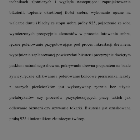
technikach złotniczych i wygląda następująco: zaprojektowanie
biżuterii, topienie określonej ilości srebra, wykonanie ręczne na
walcarce drutu i blachy ze stopu srebra próby 925, połączenie ze sobą
wymierzonych precyzyjnie elementów w procesie lutowania srebra,
ręczne polerowanie przygotowujące pod proces inkrustacji drewnem,
wypełnienie zaplanowanej powierzchni biżuterii precyzyjnie dociętym
paskiem naturalnego drewna, pokrywanie drewna preparatem na bazie
żywicy, ręczne szlifowanie i polerowanie końcowe pierścionka. Każdy
z naszych pierścionków jest wykonywany ręcznie bez użycia
prefabrykatów czy procesów przyspieszających pracę takich jak
odlewanie biżuterii czy używanie tokarki. Biżuteria jest oznakowana
próbą 925 i imiennikiem złotniczym twórcy.