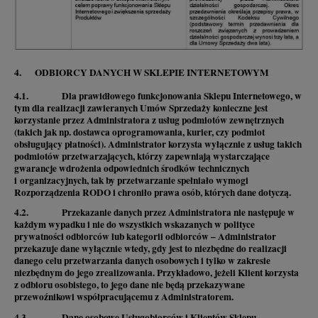
4. ODBIORCY DANYCH W SKLEPIE INTERNETOWYM
4.1. Dla prawidłowego funkcjonowania Sklepu Internetowego, w
tym dla realizacji zawieranych Umów Sprzedaży konieczne jest
korzystanie przez Administratora z usług podmiotów zewnętrznych
(takich jak np. dostawca oprogramowania, kurier, czy podmiot
obsługujący płatności). Administrator korzysta wyłącznie z usług takich
podmiotów przetwarzających, którzy zapewniają wystarczające
gwarancje wdrożenia odpowiednich środków technicznych
i organizacyjnych, tak by przetwarzanie spełniało wymogi
Rozporządzenia RODO i chroniło prawa osób, których dane dotyczą.
4.2. Przekazanie danych przez Administratora nie następuje w
każdym wypadku i nie do wszystkich wskazanych w polityce
prywatności odbiorców lub kategorii odbiorców – Administrator
przekazuje dane wyłącznie wtedy, gdy jest to niezbędne do realizacji
danego celu przetwarzania danych osobowych i tylko w zakresie
niezbędnym do jego zrealizowania. Przykładowo, jeżeli Klient korzysta
z odbioru osobistego, to jego dane nie będą przekazywane
przewoźnikowi współpracującemu z Administratorem.
4.3. Dane osobowe Usługobiorców i Klientów Sklepu