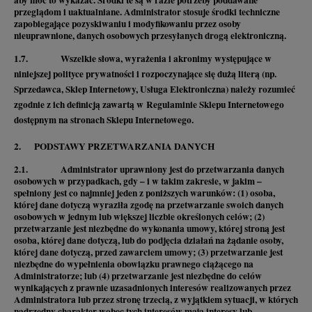
przeglądom i uaktualniane. Administrator stosuje środki techniczne
zapobiegające pozyskiwaniu i modyfikowaniu przez osoby
nieuprawnione, danych osobowych przesyłanych drogą elektroniczną.
1.7. Wszelkie słowa, wyrażenia i akronimy występujące w
niniejszej polityce prywatności i rozpoczynające się dużą literą (np.
Sprzedawca, Sklep Internetowy, Usługa Elektroniczna) należy rozumieć
zgodnie z ich definicją zawartą w Regulaminie Sklepu Internetowego
dostępnym na stronach Sklepu Internetowego.
2. PODSTAWY PRZETWARZANIA DANYCH
2.1. Administrator uprawniony jest do przetwarzania danych
osobowych w przypadkach, gdy – i w takim zakresie, w jakim –
spełniony jest co najmniej jeden z poniższych warunków: (1) osoba,
której dane dotyczą wyraziła zgodę na przetwarzanie swoich danych
osobowych w jednym lub większej liczbie określonych celów; (2)
przetwarzanie jest niezbędne do wykonania umowy, której stroną jest
osoba, której dane dotyczą, lub do podjęcia działań na żądanie osoby,
której dane dotyczą, przed zawarciem umowy; (3) przetwarzanie jest
niezbędne do wypełnienia obowiązku prawnego ciążącego na
Administratorze; lub (4) przetwarzanie jest niezbędne do celów
wynikających z prawnie uzasadnionych interesów realizowanych przez
Administratora lub przez stronę trzecią, z wyjątkiem sytuacji, w których
nadrzędny charakter wobec tych interesów mają interesy lub