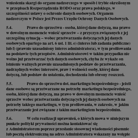
wniesienia skargi do organu nadzorczego w sposób i trybie określonym
w przepisach Rozporządzenia RODO oraz prawa polskiego, w
szczególności ustawy o ochronie danych osobowych. Organem
nadzorczym w Polsce jest Prezes Urzędu Ochrony Danych Osobowych.
5.4. Prawo do sprzeciwu - osoba, której dane dotyczą, ma prawo
w dowolnym momencie wnieść sprzeciw – z przyczyn związanych z jej
szczególną sytuacją – wobec przetwarzania dotyczących jej danych
osobowych opartego na art. 6 ust. 1 lit. e) (interes lub zadania publiczne)
lub f) (prawnie uzasadniony interes administratora), w tym profilowania
na podstawie tych przepisów. Administratorowi w takim przypadku nie
wolno już przetwarzać tych danych osobowych, chyba że wykaże on
istnienie ważnych prawnie uzasadnionych podstaw do przetwarzania,
nadrzędnych wobec interesów, praw i wolności osoby, której dane
dotyczą, lub podstaw do ustalenia, dochodzenia lub obrony roszczeń.
5.5. Prawo do sprzeciwu dot. marketingu bezpośredniego - jeżeli
dane osobowe są przetwarzane na potrzeby marketingu bezpośredniego,
osoba, której dane dotyczą, ma prawo w dowolnym momencie wnieść
sprzeciw wobec przetwarzania dotyczących jej danych osobowych na
potrzeby takiego marketingu, w tym profilowania, w zakresie, w jakim
przetwarzanie jest związane z takim marketingiem bezpośrednim.
5.6. W celu realizacji uprawnień, o których mowa w niniejszym
punkcie polityki prywatności można kontaktować się
z Administratorem poprzez przesłanie stosownej wiadomości pisemnie
lub pocztą elektroniczną na adres Administratora wskazany na wstępie