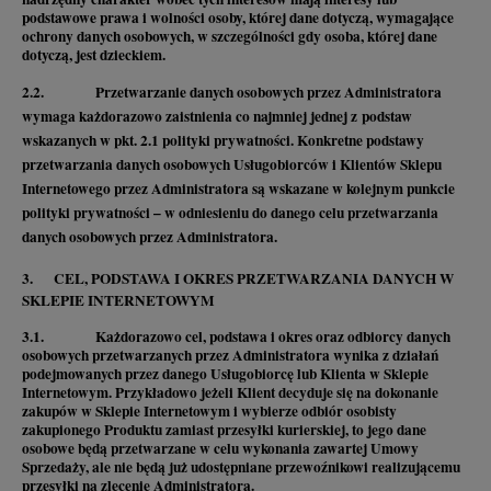
podstawowe prawa i wolności osoby, której dane dotyczą, wymagające
ochrony danych osobowych, w szczególności gdy osoba, której dane
dotyczą, jest dzieckiem.
2.2. Przetwarzanie danych osobowych przez Administratora
wymaga każdorazowo zaistnienia co najmniej jednej z podstaw
wskazanych w pkt. 2.1 polityki prywatności. Konkretne podstawy
przetwarzania danych osobowych Usługobiorców i Klientów Sklepu
Internetowego przez Administratora są wskazane w kolejnym punkcie
polityki prywatności – w odniesieniu do danego celu przetwarzania
danych osobowych przez Administratora.
3. CEL, PODSTAWA I OKRES PRZETWARZANIA DANYCH W
SKLEPIE INTERNETOWYM
3.1. Każdorazowo cel, podstawa i okres oraz odbiorcy danych
osobowych przetwarzanych przez Administratora wynika z działań
podejmowanych przez danego Usługobiorcę lub Klienta w Sklepie
Internetowym. Przykładowo jeżeli Klient decyduje się na dokonanie
zakupów w Sklepie Internetowym i wybierze odbiór osobisty
zakupionego Produktu zamiast przesyłki kurierskiej, to jego dane
osobowe będą przetwarzane w celu wykonania zawartej Umowy
Sprzedaży, ale nie będą już udostępniane przewoźnikowi realizującemu
przesyłki na zlecenie Administratora.