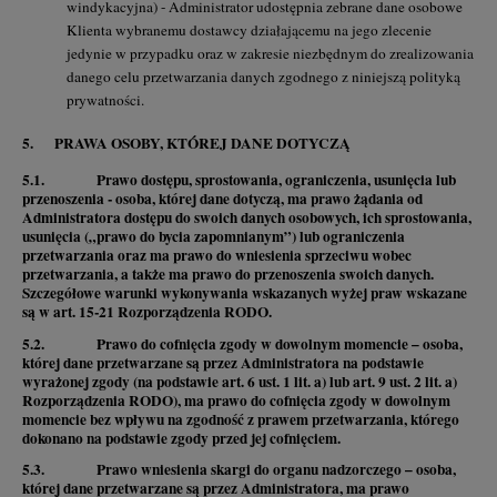
windykacyjna) - Administrator udostępnia zebrane dane osobowe
Klienta wybranemu dostawcy działającemu na jego zlecenie
jedynie w przypadku oraz w zakresie niezbędnym do zrealizowania
danego celu przetwarzania danych zgodnego z niniejszą polityką
prywatności.
5. PRAWA OSOBY, KTÓREJ DANE DOTYCZĄ
5.1. Prawo dostępu, sprostowania, ograniczenia, usunięcia lub
przenoszenia - osoba, której dane dotyczą, ma prawo żądania od
Administratora dostępu do swoich danych osobowych, ich sprostowania,
usunięcia („prawo do bycia zapomnianym”) lub ograniczenia
przetwarzania oraz ma prawo do wniesienia sprzeciwu wobec
przetwarzania, a także ma prawo do przenoszenia swoich danych.
Szczegółowe warunki wykonywania wskazanych wyżej praw wskazane
są w art. 15-21 Rozporządzenia RODO.
5.2. Prawo do cofnięcia zgody w dowolnym momencie – osoba,
której dane przetwarzane są przez Administratora na podstawie
wyrażonej zgody (na podstawie art. 6 ust. 1 lit. a) lub art. 9 ust. 2 lit. a)
Rozporządzenia RODO), ma prawo do cofnięcia zgody w dowolnym
momencie bez wpływu na zgodność z prawem przetwarzania, którego
dokonano na podstawie zgody przed jej cofnięciem.
5.3. Prawo wniesienia skargi do organu nadzorczego – osoba,
której dane przetwarzane są przez Administratora, ma prawo