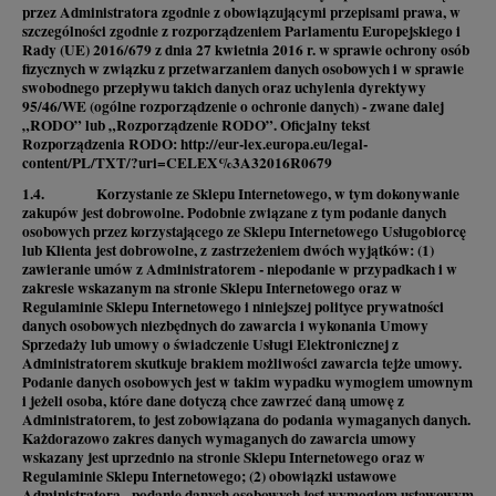
przez Administratora zgodnie z obowiązującymi przepisami prawa, w
szczególności zgodnie z rozporządzeniem Parlamentu Europejskiego i
Rady (UE) 2016/679 z dnia 27 kwietnia 2016 r. w sprawie ochrony osób
fizycznych w związku z przetwarzaniem danych osobowych i w sprawie
swobodnego przepływu takich danych oraz uchylenia dyrektywy
95/46/WE (ogólne rozporządzenie o ochronie danych) - zwane dalej
„RODO” lub „Rozporządzenie RODO”. Oficjalny tekst
Rozporządzenia RODO:
http://eur-lex.europa.eu/legal-
content/PL/TXT/?uri=CELEX%3A32016R0679
1.4. Korzystanie ze Sklepu Internetowego, w tym dokonywanie
zakupów jest dobrowolne. Podobnie związane z tym podanie danych
osobowych przez korzystającego ze Sklepu Internetowego Usługobiorcę
lub Klienta jest dobrowolne, z zastrzeżeniem dwóch wyjątków: (1)
zawieranie umów z Administratorem - niepodanie w przypadkach i w
zakresie wskazanym na stronie Sklepu Internetowego oraz w
Regulaminie Sklepu Internetowego i niniejszej polityce prywatności
danych osobowych niezbędnych do zawarcia i wykonania Umowy
Sprzedaży lub umowy o świadczenie Usługi Elektronicznej z
Administratorem skutkuje brakiem możliwości zawarcia tejże umowy.
Podanie danych osobowych jest w takim wypadku wymogiem umownym
i jeżeli osoba, które dane dotyczą chce zawrzeć daną umowę z
Administratorem, to jest zobowiązana do podania wymaganych danych.
Każdorazowo zakres danych wymaganych do zawarcia umowy
wskazany jest uprzednio na stronie Sklepu Internetowego oraz w
Regulaminie Sklepu Internetowego; (2) obowiązki ustawowe
Administratora - podanie danych osobowych jest wymogiem ustawowym