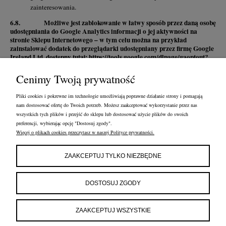
zainteresowania.
6.8. Możliwe jest zablokowanie w łatwy sposób przez daną osobę
udostępniania do Google Analytics informacji o jej aktywności na
stronie Sklepu Internetowego – w tym celu można na przykład
zainstalować dodatek do przeglądarki udostępniany przez firmę Google
Ireland Ltd. dostępny tutaj: https://tools.google.com/dlpage/gaoptout?
hl=pl.
Cenimy Twoją prywatność
7. POSTANOWIENIA KOŃCOWE
Pliki cookies i pokrewne im technologie umożliwiają poprawne działanie strony i pomagają
7.1. Sklep Internetowy może zawierać odnośniki do innych stron
nam dostosować ofertę do Twoich potrzeb. Możesz zaakceptować wykorzystanie przez nas
internetowych. Administrator namawia by po przejściu na inne strony,
wszystkich tych plików i przejść do sklepu lub dostosować użycie plików do swoich
zapoznać się z polityką prywatności tam ustaloną. Niniejsza polityka
preferencji, wybierając opcję "Dostosuj zgody".
prywatności dotyczy tylko Sklepu Internetowego Administratora.
Więcej o plikach cookies przeczytasz w naszej Polityce prywatności.
ZAAKCEPTUJ TYLKO NIEZBĘDNE
DOSTOSUJ ZGODY
ZAAKCEPTUJ WSZYSTKIE