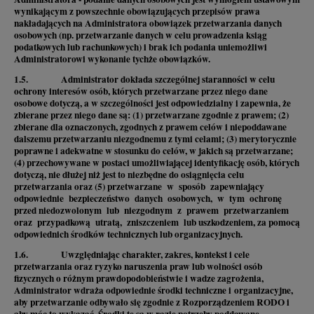
wynikającym z powszechnie obowiązujących przepisów prawa
nakładających na Administratora obowiązek przetwarzania danych
osobowych (np. przetwarzanie danych w celu prowadzenia ksiąg
podatkowych lub rachunkowych) i brak ich podania uniemożliwi
Administratorowi wykonanie tychże obowiązków.
1.5. Administrator dokłada szczególnej staranności w celu
ochrony interesów osób, których przetwarzane przez niego dane
osobowe dotyczą, a w szczególności jest odpowiedzialny i zapewnia, że
zbierane przez niego dane są: (1) przetwarzane zgodnie z prawem; (2)
zbierane dla oznaczonych, zgodnych z prawem celów i niepoddawane
dalszemu przetwarzaniu niezgodnemu z tymi celami; (3) merytorycznie
poprawne i adekwatne w stosunku do celów, w jakich są przetwarzane;
(4) przechowywane w postaci umożliwiającej identyfikację osób, których
dotyczą, nie dłużej niż jest to niezbędne do osiągnięcia celu
przetwarzania oraz (5) przetwarzane w sposób zapewniający
odpowiednie bezpieczeństwo danych osobowych, w tym ochronę
przed niedozwolonym lub niezgodnym z prawem przetwarzaniem
oraz przypadkową utratą, zniszczeniem lub uszkodzeniem, za pomocą
odpowiednich środków technicznych lub organizacyjnych.
1.6. Uwzględniając charakter, zakres, kontekst i cele
przetwarzania oraz ryzyko naruszenia praw lub wolności osób
fizycznych o różnym prawdopodobieństwie i wadze zagrożenia,
Administrator wdraża odpowiednie środki techniczne i organizacyjne,
aby przetwarzanie odbywało się zgodnie z Rozporządzeniem RODO i
aby móc to wykazać. Środki te są w razie potrzeby poddawane