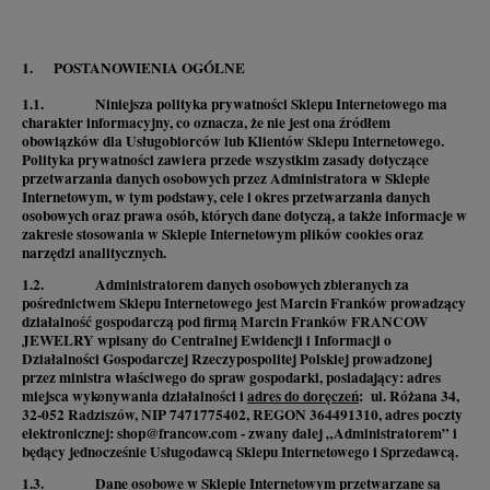
1. POSTANOWIENIA OGÓLNE
1.1. Niniejsza polityka prywatności Sklepu Internetowego ma
charakter informacyjny, co oznacza, że nie jest ona źródłem
obowiązków dla Usługobiorców lub Klientów Sklepu Internetowego.
Polityka prywatności zawiera przede wszystkim zasady dotyczące
przetwarzania danych osobowych przez Administratora w Sklepie
Internetowym, w tym podstawy, cele i okres przetwarzania danych
osobowych oraz prawa osób, których dane dotyczą, a także informacje w
zakresie stosowania w Sklepie Internetowym plików cookies oraz
narzędzi analitycznych.
1.2. Administratorem danych osobowych zbieranych za
pośrednictwem Sklepu Internetowego jest Marcin Franków prowadzący
działalność gospodarczą pod firmą Marcin Franków FRANCOW
JEWELRY wpisany do Centralnej Ewidencji i Informacji o
Działalności Gospodarczej Rzeczypospolitej Polskiej prowadzonej
przez ministra właściwego do spraw gospodarki, posiadający: adres
miejsca wykonywania działalności i
adres do doręczeń
: ul. Różana 34,
32-052 Radziszów, NIP 7471775402, REGON 364491310, adres poczty
elektronicznej: shop@francow.com - zwany dalej „Administratorem” i
będący jednocześnie Usługodawcą Sklepu Internetowego i Sprzedawcą.
1.3. Dane osobowe w Sklepie Internetowym przetwarzane są