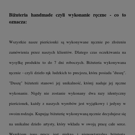
Biżuteria handmade czyli wykonanie ręczne - co to
oznacza:
Wszystkie nasze pierścionki są wykonywane ręcznie po złożeniu
zamówienia przez naszych klientów. Dlatego czas oczekiwania na
wysyłkę produktu to do 7 dni roboczych. Biżuteria wykonywana
ręcznie - czyli dzieło rąk ludzkich to precjoza, która posiada "duszę".
"Duszę" biżuterii stanowi jej unikalność, której nadaje jej ręczne
wykonanie. Nigdy nie zostanie wykonany dwa razy identyczny
pierścionek, każdy z naszych wyrobów jest wyjątkowy i jedyny w
swoim rodzaju. Kupując biżuterię wykonywaną ręcznie decydujesz się
na unikalne dzieło artysty, który wkłada w swoją pracę całe serce.
Wynikiem jego pracy jest piękna i niepowtarzalna biżuteria.