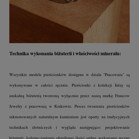
Technika wykonania biżuterii i właściwości minerału:
Wszystkie modele pierścionków dostępne w dziale "Pracownia" są
wykonywane w całości ręcznie. Pierścionki z kolekcji Inlay są
unikalną biżuterią tworzoną wyłącznie przez naszą markę Francow
Jewelry z pracownią w Krakowie. Proces tworzenia pierścionków
inkrustowanych naturalnym kamieniem jest oparty na tradycyjnych
technikach złotniczych i wygląda następująco: projektowanie
biżuterii, kolejno topienie określonej ilości srebra, wykonanie ręczne