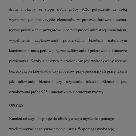
drutu i blachy ze stopu srebra próby 925, połączenie ze sobą
wymierzonych precyzyjnie elementów w procesie lutowania srebra,
ręczne polerowanie przygotowujące pod proces inkrustacji minerałem,
wypełnienie zaplanowanej powierzchni biżuterii naturalnym
kamieniem i masą perłową, ręczne szlifowanie i polerowanie końcowe
pierścionka. Każdy z naszych pierścionków jest wykonywany ręcznie
bez użycia prefabrykatów czy procesów przyspieszających pracę takich
jak odlewanie biżuterii czy używanie tokarki. Biżuteria jest
oznakowana próbą 925 i imiennikiem złotniczym twórcy.
ONYKS
Kamień odwagi. Inspiruje do obiektywnego myślenia i pomaga
wyeliminować negatywne emocje i stres. Wspomaga medytację,