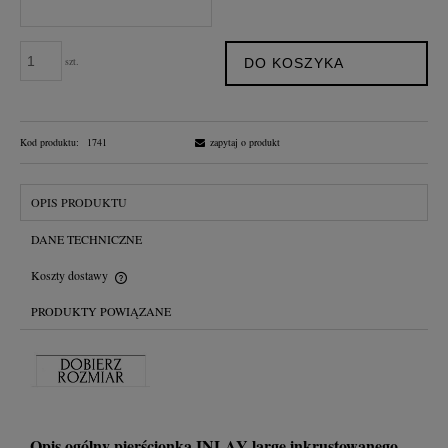
szt.
DO KOSZYKA
Kod produktu:
1741
zapytaj o produkt
OPIS PRODUKTU
DANE TECHNICZNE
Koszty dostawy
Cena nie zawiera ewentualnych kosztów płatności
PRODUKTY POWIĄZANE
Opis ogólny pierścionka INLAY large inkrustowanego