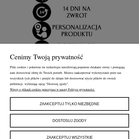
Cenimy Twoją prywatność
Pliki cookies i pokrewne im technologie umożliwiają poprawne działanie strony i pomagają
nam dostosować ofertę do Twoich potrzeb. Możesz zaakceptować wykorzystanie przez nas
wszystkich tych plików i przejść do sklepu lub dostosować użycie plików do swoich
preferencji, wybierając opcję "Dostosuj zgody".
Więcej o plikach cookies przeczytasz w naszej Polityce prywatności.
OBSŁUGA KLIENTA
FRANCOW JEWELRY
INFORMACJE
ZAAKCEPTUJ TYLKO NIEZBĘDNE
FRANCOW JEWELRY
ul. Kossaka 4/8, 49-200 Grodków
DOSTOSUJ ZGODY
woj. opolskie
tel:
660596974
e-mail:
shop@francow.com
ZAAKCEPTUJ WSZYSTKIE