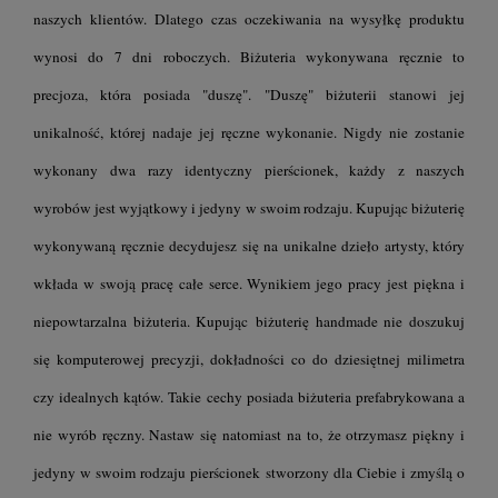
naszych klientów. Dlatego czas oczekiwania na wysyłkę produktu
wynosi do 7 dni roboczych. Biżuteria wykonywana ręcznie to
precjoza, która posiada "duszę". "Duszę" biżuterii stanowi jej
unikalność, której nadaje jej ręczne wykonanie. Nigdy nie zostanie
wykonany dwa razy identyczny pierścionek, każdy z naszych
wyrobów jest wyjątkowy i jedyny w swoim rodzaju. Kupując biżuterię
wykonywaną ręcznie decydujesz się na unikalne dzieło artysty, który
wkłada w swoją pracę całe serce. Wynikiem jego pracy jest piękna i
niepowtarzalna biżuteria. Kupując biżuterię handmade nie doszukuj
się komputerowej precyzji, dokładności co do dziesiętnej milimetra
czy idealnych kątów. Takie cechy posiada biżuteria prefabrykowana a
nie wyrób ręczny. Nastaw się natomiast na to, że otrzymasz piękny i
jedyny w swoim rodzaju pierścionek stworzony dla Ciebie i zmyślą o