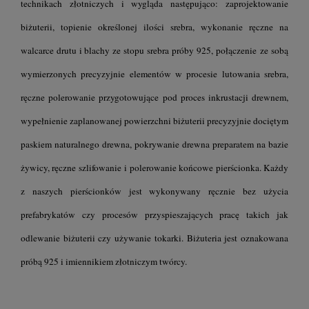
technikach złotniczych i wygląda następująco: zaprojektowanie
biżuterii, topienie określonej ilości srebra, wykonanie ręczne na
walcarce drutu i blachy ze stopu srebra próby 925, połączenie ze sobą
wymierzonych precyzyjnie elementów w procesie lutowania srebra,
ręczne polerowanie przygotowujące pod proces inkrustacji drewnem,
wypełnienie zaplanowanej powierzchni biżuterii precyzyjnie dociętym
paskiem naturalnego drewna, pokrywanie drewna preparatem na bazie
żywicy, ręczne szlifowanie i polerowanie końcowe pierścionka. Każdy
z naszych pierścionków jest wykonywany ręcznie bez użycia
prefabrykatów czy procesów przyspieszających pracę takich jak
odlewanie biżuterii czy używanie tokarki. Biżuteria jest oznakowana
próbą 925 i imiennikiem złotniczym twórcy.