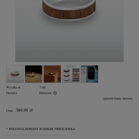
Wysyłka w:
7 dni
Dostawa:
Darmowa
Cena nie zawiera ewentualnych kosztów płatności
sprawdź formy dostawy
389,99 zł
Cena:
*
PERSONALIZOWANY ROZMIAR PIERŚCIONKA: