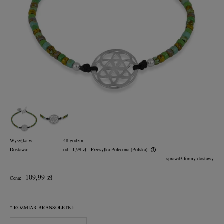
Wysyłka w:
48 godzin
Dostawa:
od 11,99 zł
- Przesyłka Polecona
(Polska)
Cena nie zawiera ewentualnych kosztów płatności
sprawdź formy dostawy
109,99 zł
Cena:
*
ROZMIAR BRANSOLETKI: