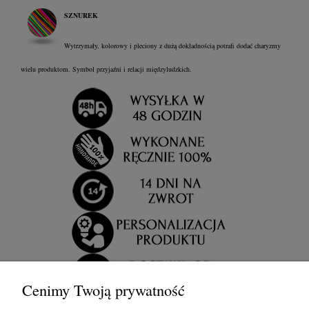
SZNUREK
Wytrzymały, kolorowy i pleciony z dużą dokładnością potrafi dodać charyzmy
wielu produktom. Symbol przyjaźni i relacji międzyludzkich.
Cenimy Twoją prywatność