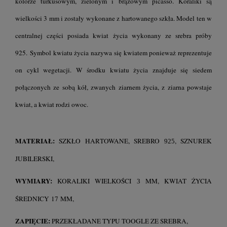
kolorze turkusowym, zielonym i brązowym picasso. Koraliki są
wielkości 3 mm i zostały wykonane z hartowanego szkła. Model ten w
centralnej części posiada kwiat życia wykonany ze srebra próby
925. Symbol kwiatu życia nazywa się kwiatem ponieważ reprezentuje
on cykl wegetacji. W środku kwiatu życia znajduje się siedem
połączonych ze sobą kół, zwanych ziarnem życia, z ziarna powstaje
kwiat, a kwiat rodzi owoc.
MATERIAŁ:
SZKŁO HARTOWANE, SREBRO
, SZNUREK
925
JUBILERSKI,
WYMIARY:
KORALIKI WIELKOŚCI
MM, KWIAT ŻYCIA
3
ŚREDNICY 17 MM,
ZAPIĘCIE:
PRZEKŁADANE TYPU TOOGLE ZE SREBRA,