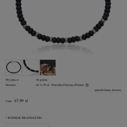
Wysyłka w:
48 godzin
Dostawa:
od 11,99 zł
- Przesyłka Polecona
(Polska)
Cena nie zawiera ewentualnych kosztów płatności
sprawdź formy dostawy
67,99 zł
Cena:
*
ROZMIAR BRANSOLETKI: