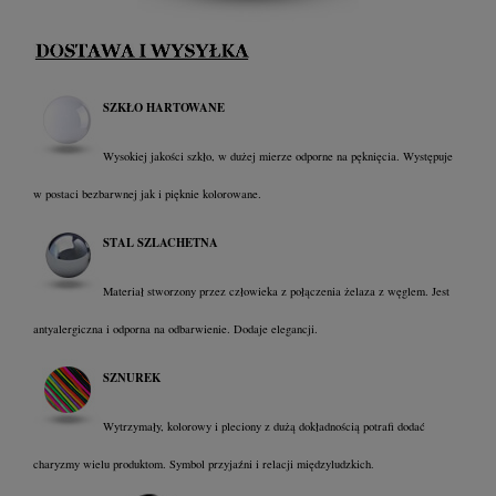
SZKŁO HARTOWANE
Wysokiej jakości szkło, w dużej mierze odporne na pęknięcia. Występuje
w postaci bezbarwnej jak i pięknie kolorowane.
STAL SZLACHETNA
Materiał stworzony przez człowieka z połączenia żelaza z węglem. Jest
antyalergiczna i odporna na odbarwienie. Dodaje elegancji.
SZNUREK
Wytrzymały, kolorowy i pleciony z dużą dokładnością potrafi dodać
charyzmy wielu produktom. Symbol przyjaźni i relacji międzyludzkich
.