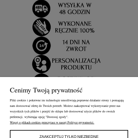
Cenimy Twoją prywatność
Pliki cookies i pokrewne im technologie umożliwiają poprawne działanie strony i pomagają
nam dostosować ofertę do Twoich potrzeb. Możesz zaakceptować wykorzystanie przez nas
wszystkich tych plików i przejść do sklepu lub dostosować użycie plików do swoich
preferencji, wybierając opcję "Dostosuj zgody".
Więcej o plikach cookies przeczytasz w naszej Polityce prywatności.
OBSŁUGA KLIENTA
FRANCOW JEWELRY
INFORMACJE
ZAAKCEPTUJ TYLKO NIEZBĘDNE