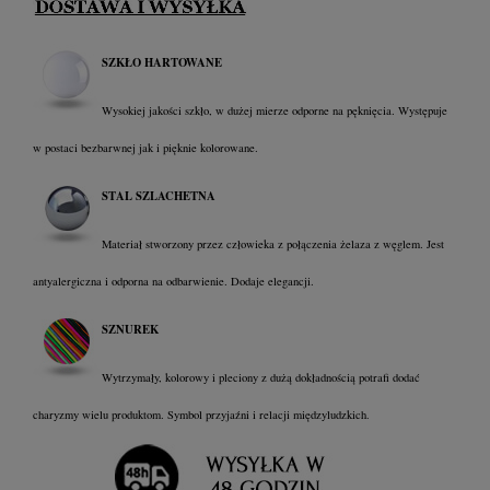
SZKŁO HARTOWANE
Wysokiej jakości szkło, w dużej mierze odporne na pęknięcia. Występuje
w postaci bezbarwnej jak i pięknie kolorowane.
STAL SZLACHETNA
Materiał stworzony przez człowieka z połączenia żelaza z węglem. Jest
antyalergiczna i odporna na odbarwienie. Dodaje elegancji.
SZNUREK
Wytrzymały, kolorowy i pleciony z dużą dokładnością potrafi dodać
charyzmy wielu produktom. Symbol przyjaźni i relacji międzyludzkich
.