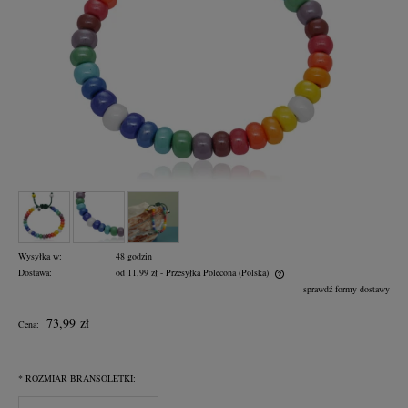
Wysyłka w:
48 godzin
Dostawa:
od 11,99 zł
- Przesyłka Polecona
(Polska)
Cena nie zawiera ewentualnych kosztów płatności
sprawdź formy dostawy
73,99 zł
Cena:
*
ROZMIAR BRANSOLETKI: