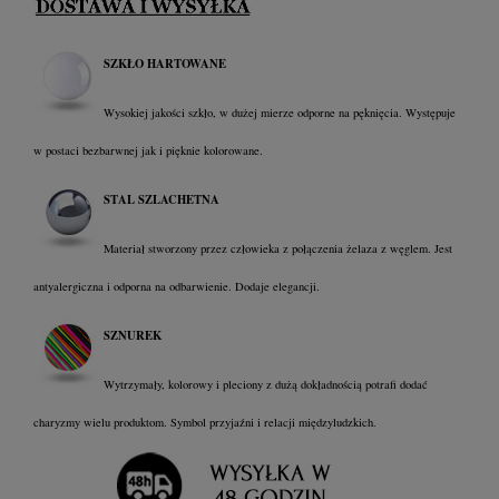
SZKŁO HARTOWANE
Wysokiej jakości szkło, w dużej mierze odporne na pęknięcia. Występuje
w postaci bezbarwnej jak i pięknie kolorowane.
STAL SZLACHETNA
Materiał stworzony przez człowieka z połączenia żelaza z węglem. Jest
antyalergiczna i odporna na odbarwienie. Dodaje elegancji.
SZNUREK
Wytrzymały, kolorowy i pleciony z dużą dokładnością potrafi dodać
charyzmy wielu produktom. Symbol przyjaźni i relacji międzyludzkich
.