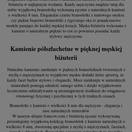
biżuteria w najlepszym wydaniu. Każdy mężczyzna znajdzie tutaj dla
siebie wyjątkową bransoletkę wykonaną ręcznie z naturalnych kamieni
o wielkości 8 mm. Eleganckie czarne bransoletki z matowego onyksu
czy piękne brązowe bransoletki z tygrysiego oka to ponadczasowe
modele pasujące do każdej męskiej kreacji. Męska biżuteria wykonana z
kamieni o naturalnym pięknie to coś co powinien posiadać każdy
stylowy mężczyzna.
Kamienie półszlachetne w pięknej męskiej
biżuterii
Naturalne kamienie zamknięte w pięknych bransoletkach tworzonych z
myślą o mężczyznach to wyjątkowe męskie dodatki które sprawią, że
każdy facet będzie stylowy i elegancki. Moce zamknięte w naturalnych
minerałach pomogą odnaleźć samego siebie i dzięki wyjątkowemu
leczniczemu oddziaływaniu są niezastąpionym środkiem do osiągniecia
równowagi fizycznej i psychicznej w tych trudnych czasach.
Bransoletki z kamieni o wielkości 8 mm dla mężczyzn - elegancja i
moc naturalnych minerałów
W naszym sklepie francow.com z biżuterią ręcznie wykonywaną
prezentujemy wyjątkową kolekcję bransoletek z kamieni naturalnych o
wielkości 8 mm, stworzoną specjalnie z myślą o mężczyznach, facetach,
panach i chłopakach. Bransoletki z kamieni naturalnych to nie tylko