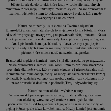
biżuteria, ale dzieło sztuki, które łączy w sobie siłę naturalnych
minerałów z elegancją i unikalnym męskim stylem. Nasze bransoletki z
kamieni wielkości 8 mm to połączenie mocy i piękna, które może
towarzyszyć Ci na co dzień.
Naturalne minerały - siła ziemi na Twoim nadgarstku
Bransoletki z kamieni naturalnych to wyjątkowa forma biżuterii, która
od wieków przyciąga uwagę swoją niepowtarzalnością i mocami. Nasza
kolekcja zawiera różnorodne minerały, takie jak czarny onyks, tygrysie
oko, lapis lazuli, hematyt, labradoryt, lawa, czarny agat, jaspis i
bronzyt. Każdy z tych kamieni ma swoje własne, unikalne właściwości i
piękno, które można nosić na swoim nadgarstku.
Bransoletki męskie z kamieni - moc i styl dla prawdziwego mężczyzny
Nasze bransoletki z kamieni wielkości 8 mm to biżuteria stworzona
specjalnie dla mężczyzn, którzy cenią elegancję i niepowtarzalny styl.
Kamienie naturalne dodają nie tylko mocy, ale także charakteru każdej
stylizacji. Niezależnie od tego, czy nosisz garnitur, czy codzienny strój,
nasze bransoletki doskonale podkreślą Twój indywidualny styl.
Naturalne bransoletki - wybór z natury
W naszym sklepie czerpiemy inspirację z natury, dlatego też nasze
bransoletki są tworzone wyłącznie z naturalnych kamieni
półszlachetnych. Jest to gwarancja tego, że nosisz na sobie nie tylko
piękną biżuterię, ale także kawałek natury. Każdy kamień jest starannie