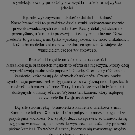
wyselekcjonowany po to żeby stworzyć bransoletki o najwyższej
jakości.
Ręcznie wykonywane - dbałość o detale i unikalność
Nasze bransoletki to prawdziwe dzieła sztuki wykonywane ręcznie
przez doświadczonych rzemieślników. Każdy detal jest starannie
przemyślany, a kamienie precyzyjnie i estetycznie ułożone. Nasze
produkty to gwarancja nie tylko wysokiej jakości, ale także unikalności.
Każda bransoletka jest niepowtarzalna, co sprawia, że stajesz się
właścicielem czegoś wyjątkowego.
Bransoletki męskie unikalne - dla osobowości
Nasza kolekcja bransoletek męskich to oferta dla mężczyzn, którzy chcą
wyrazić swoją osobowość poprzez biżuterię. Oferujemy różnorodne
kamienie, które pasują do różnych charakterów. Czarny onyks
symbolizuje pewność siebie, tygrysie oko wewnętrzną moc, lapis lazuli
mądrość, a hematyt ochronę. To tylko niektóre przykłady kamieni
dostępnych w naszej ofercie. Wybierz ten kamień, który najlepiej
odzwierciedla Twoją osobowość.
Daj siłę swoim ręką - bransoletki z kamieni o wielkości 8 mm
Kamienie wielkości 8 mm to idealne połączenie mocy i elegancji w
przystępnej wielkości. Nie są zbyt duże, co sprawia, że bransoletki są
wygodne w noszeniu, jednocześnie wystarczająco duże, aby pokazać
piękno kamieni. To wybór dla tych, którzy cenią równowagę między
dobrym stylem a wygodą.