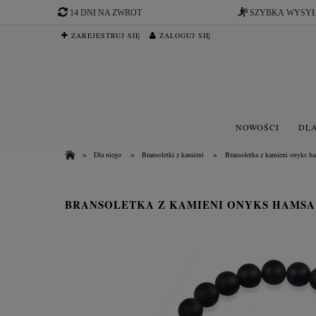
14 DNI NA ZWROT
SZYBKA WYSY
ZAREJESTRUJ SIĘ
ZALOGUJ SIĘ
NOWOŚCI
DLA
»
»
»
Dla niego
Bransoletki z kamieni
Bransoletka z kamieni onyks h
BRANSOLETKA Z KAMIENI ONYKS HAMS