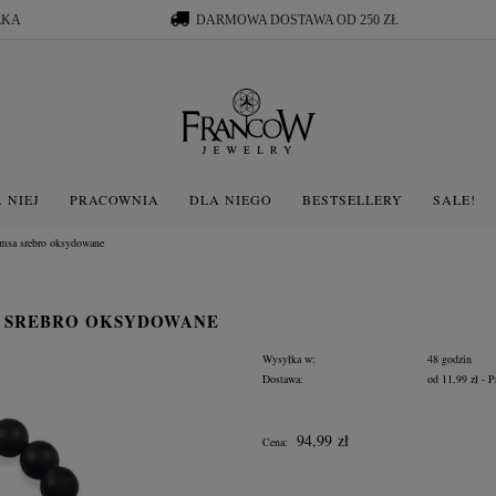
ŁKA
DARMOWA DOSTAWA OD 250 ZŁ
 NIEJ
PRACOWNIA
DLA NIEGO
BESTSELLERY
SALE!
amsa srebro oksydowane
A SREBRO OKSYDOWANE
Wysyłka w:
48 godzin
Dostawa:
od 11,99 zł
- P
Cena nie zawiera ewentua
94,99 zł
Cena:
płatności