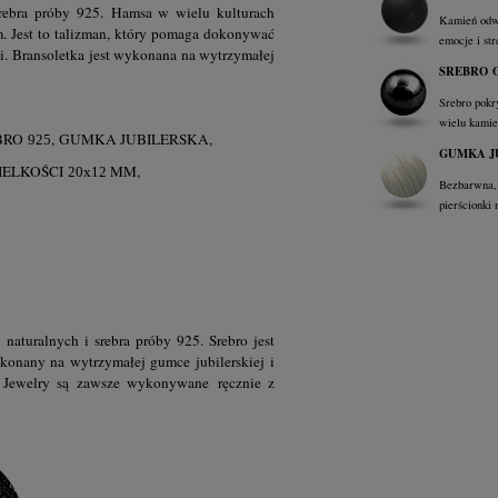
rebra próby 925.
Hamsa w wielu kulturach
Kamień odwa
m. Jest to talizman, który pomaga dokonywać
emocje i st
i.
Bransoletka jest wykonana na wytrzymałej
SREBRO 
Srebro pokr
wielu kamie
BRO
, GUMKA JUBILERSKA,
925
GUMKA J
IELKOŚCI
MM,
20x12
Bezbarwna, 
pierścionki 
naturalnych i srebra próby 925. Srebro jest
konany na wytrzymałej gumce jubilerskiej i
Jewelry są zawsze wykonywane ręcznie z