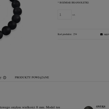
*
ROZMIAR BRANSOLETKI:
szt.
Kod produktu:
254
zapyt
wy
PRODUKTY POWIĄZANE
Cena nie zawiera ewentualnych kosztów
płatności
ONYKS
matowego onyksu wielkości 8 mm. Model ten