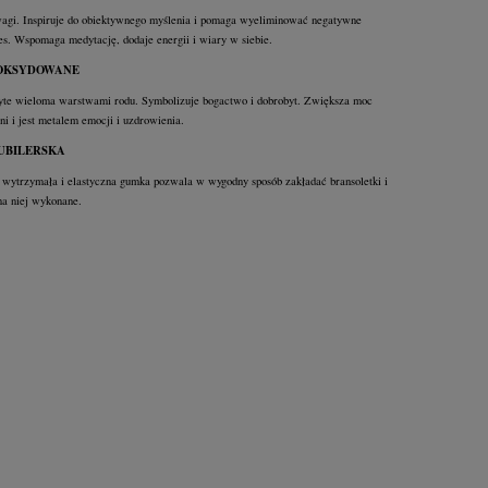
gi. Inspiruje do obiektywnego myślenia i pomaga wyeliminować negatywne
res. Wspomaga medytację, dodaje energii i wiary w siebie.
OKSYDOWANE
yte wieloma warstwami rodu. Symbolizuje bogactwo i dobrobyt. Zwiększa moc
ni i jest metalem emocji i uzdrowienia.
UBILERSKA
wytrzymała i elastyczna gumka pozwala w wygodny sposób zakładać bransoletki i
na niej wykonane.