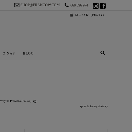
SHOP@FRANCOW.COM
660 596 974
KOSZYK:
(PUSTY)
O NAS
BLOG
rzesyłka Polecona
(Polska)
sprawdź formy dostawy
lnych kosztów