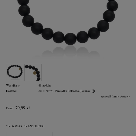
Wysyłka w:
48 godzin
Dostawa:
od 11,99 zł
- Przesyłka Polecona
(Polska)
Cena nie zawiera ewentualnych kosztów płatności
sprawdź formy dostawy
79,99 zł
Cena:
*
ROZMIAR BRANSOLETKI: