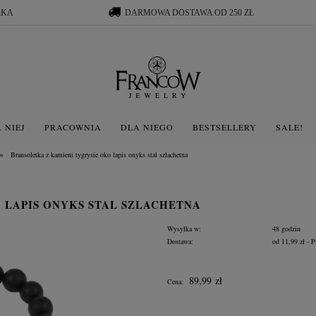
ŁKA
DARMOWA DOSTAWA OD 250 ZŁ
 NIEJ
PRACOWNIA
DLA NIEGO
BESTSELLERY
SALE!
»
Bransoletka z kamieni tygrysie oko lapis onyks stal szlachetna
 LAPIS ONYKS STAL SZLACHETNA
Wysyłka w:
48 godzin
Dostawa:
od 11,99 zł
- P
Cena nie zawiera ewentua
89,99 zł
Cena:
płatności