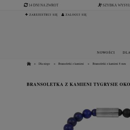
14 DNI NA ZWROT
SZYBKA WYSY
ZAREJESTRUJ SIĘ
ZALOGUJ SIĘ
NOWOŚCI
DLA
»
»
»
Dla niego
Bransoletki z kamieni
Bransoletki z kamieni 8 mm
BRANSOLETKA Z KAMIENI TYGRYSIE OKO