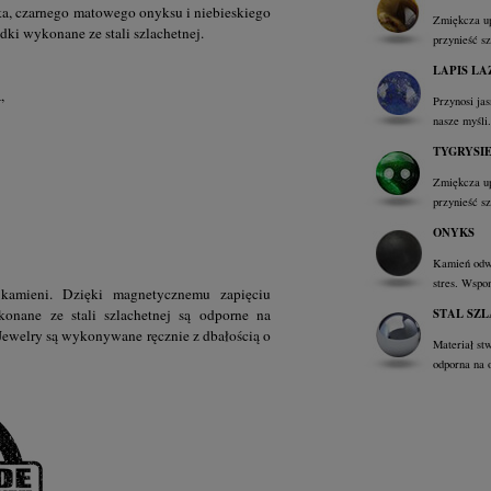
ka, czarnego matowego onyksu i niebieskiego
Zmiękcza up
dki wykonane ze stali szlachetnej.
przynieść s
LAPIS LA
,
A
Przynosi ja
nasze myśli
TYGRYSI
Zmiękcza up
przynieść s
ONYKS
Kamień odwa
stres. Wspo
 kamieni. Dzięki magnetycznemu zapięciu
STAL SZ
konane ze stali szlachetnej są odporne na
 Jewelry są wykonywane ręcznie z dbałością o
Materiał st
odporna na 