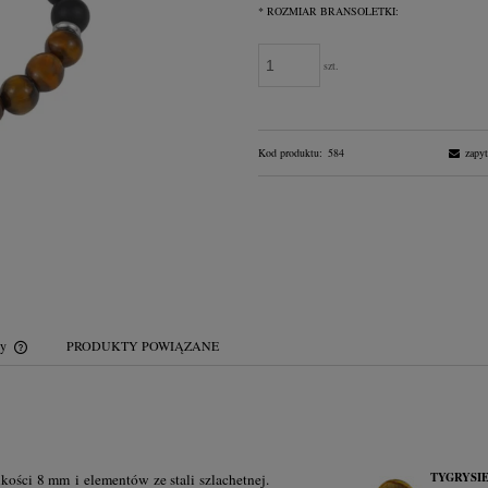
*
ROZMIAR BRANSOLETKI:
szt.
Kod produktu:
584
zapyt
wy
PRODUKTY POWIĄZANE
Cena nie zawiera ewentualnych kosztów
płatności
TYGRYSI
kości 8 mm i elementów ze stali szlachetnej.