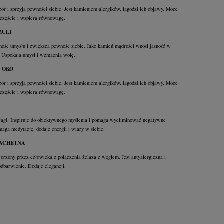
ór i sprzyja pewności siebie. Jest kamieniem alergików, łagodzi ich objawy. Może
zczęście i wspiera równowagę.
ZULI
sność umysłu i zwiększa pewność siebie. Jako kamień mądrości wnosi jasność w
. Uspokaja umysł i wzmacnia wolę.
E OKO
ór i sprzyja pewności siebie. Jest kamieniem alergików, łagodzi ich objawy. Może
zczęście i wspiera równowagę.
gi. Inspiruje do obiektywnego myślenia i pomaga wyeliminować negatywne
maga medytację, dodaje energii i wiary w siebie.
LACHETNA
worzony przez człowieka z połączenia żelaza z węglem. Jest antyalergiczna i
odbarwienie. Dodaje elegancji.