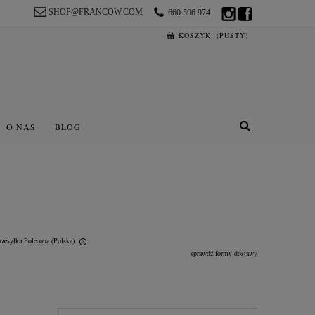
SHOP@FRANCOW.COM
660 596 974
KOSZYK:
(PUSTY)
O NAS
BLOG
rzesyłka Polecona
(Polska)
sprawdź formy dostawy
lnych kosztów