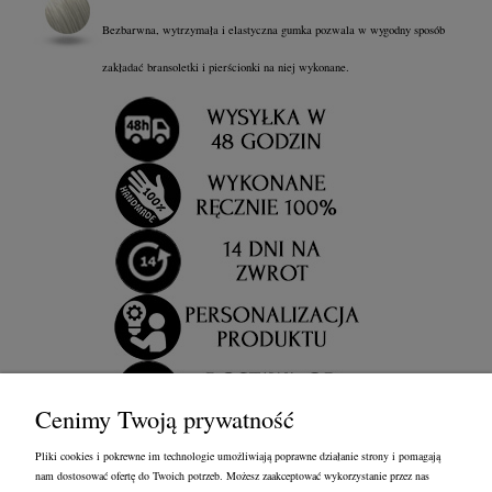
Bezbarwna, wytrzymała i elastyczna gumka pozwala w wygodny sposób
zakładać bransoletki i pierścionki na niej wykonane.
Cenimy Twoją prywatność
Pliki cookies i pokrewne im technologie umożliwiają poprawne działanie strony i pomagają
nam dostosować ofertę do Twoich potrzeb. Możesz zaakceptować wykorzystanie przez nas