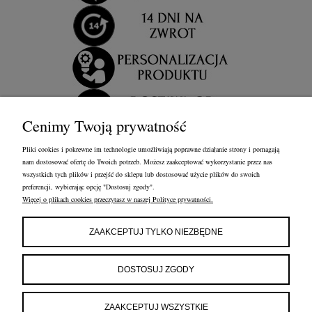
Cenimy Twoją prywatność
Pliki cookies i pokrewne im technologie umożliwiają poprawne działanie strony i pomagają
nam dostosować ofertę do Twoich potrzeb. Możesz zaakceptować wykorzystanie przez nas
wszystkich tych plików i przejść do sklepu lub dostosować użycie plików do swoich
preferencji, wybierając opcję "Dostosuj zgody".
Więcej o plikach cookies przeczytasz w naszej Polityce prywatności.
OBSŁUGA KLIENTA
FRANCOW JEWELRY
INFORMACJE
ZAAKCEPTUJ TYLKO NIEZBĘDNE
FRANCOW JEWELRY
ul. Kossaka 4/8, 49-200 Grodków
DOSTOSUJ ZGODY
woj. opolskie
tel:
660596974
e-mail:
shop@francow.com
ZAAKCEPTUJ WSZYSTKIE