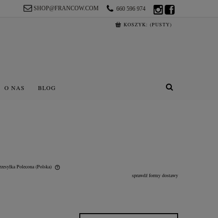
SHOP@FRANCOW.COM
660 596 974
KOSZYK:
(PUSTY)
O NAS
BLOG
rzesyłka Polecona
(Polska)
sprawdź formy dostawy
lnych kosztów