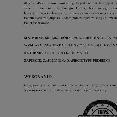
długości 45 cm z możliwością regulacji do 48 cm. Naszyjnik 
srebra i kamienie czerwonego koralu, fasetowanego cza
hematytu.
Symbol kwiatu życia nazywa się kwiatem ponieważ
kwiatu życia znajduje się siedem połączonych ze sobą kół, zwany
kwiat rodzi owoc.
MATERIAŁ:
SREBRO PRÓBY
, KAMIENIE NATURALNE
925
WYMIARY:
ZAWIESZKA ŚREDNICY
MM, DŁUGOŚĆ N
17
KAMIENIE:
KORAL, ONYKS, HEMATYT,
ZAPIĘCIE:
ZAPINANE NA ZAPIĘCIE TYPU FEDERING,
WYKONANIE:
Naszyjnik jest ręcznie tworzony ze srebra próby 925 i kami
wykonywane ręcznie z dbałością o najmniejsze szczegóły.