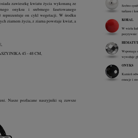
posiada zawieszkę kwiatu życia wykonaną ze
Srebro symb
rnego onyksu i srebrnego fasetowanego
turkusu i ko
 reprezentuje on cykl wegetacji. W środku
KORAL
ch ziarnem życia, z ziarna powstaje kwiat, a
W wielu kul
pozytywnie 
HEMATY
,
Wspomaga op
ASZYJNIKA
-
CM,
45
48
wywołuje głę
ONYKS
Kamień odwa
emocje i st
eni.
Nasze pozłacane naszyjniki są zawsze