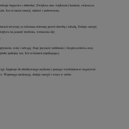
olizuje bogactwo i dobrobyt. Zwiększa moc większości kamieni, zwłaszcza
ralu. Jest to metal emocji, miłości i uzdrowienia.
turach uważany za talizman ochronny przed chorobą i zdradą. Dodaje energii,
wpływa na jasność myślenia, wzmacnia siły.
T
tymizm, wolę i odwagę. Daje poczucie stabilności i bezpieczeństwa oraz
boki spokojny sen. Jest to kamień uspokajający.
gi. Inspiruje do obiektywnego myślenia i pomaga wyeliminować negatywne
res. Wspomaga medytację, dodaje energii i wiary w siebie.