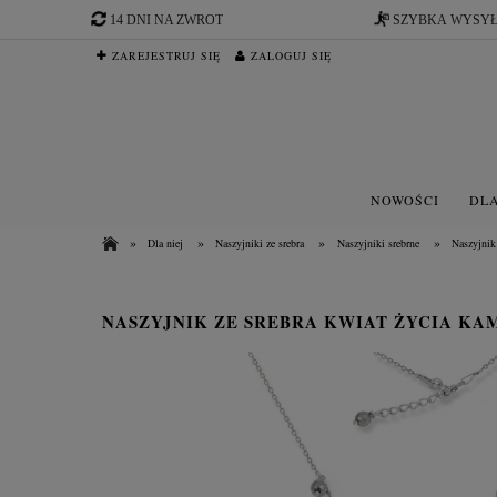
14 DNI NA ZWROT
SZYBKA WYSY
ZAREJESTRUJ SIĘ
ZALOGUJ SIĘ
NOWOŚCI
DLA
»
»
»
»
Dla niej
Naszyjniki ze srebra
Naszyjniki srebrne
Naszyjnik
NASZYJNIK ZE SREBRA KWIAT ŻYCIA KA