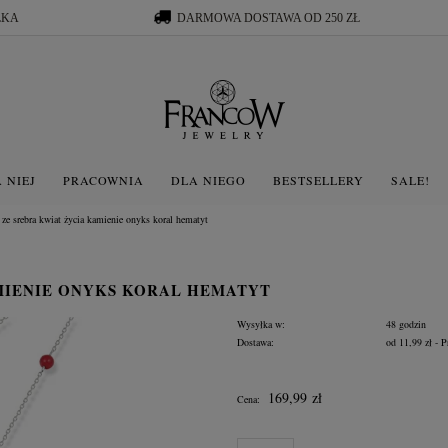
ŁKA
DARMOWA DOSTAWA OD 250 ZŁ
 NIEJ
PRACOWNIA
DLA NIEGO
BESTSELLERY
SALE!
 ze srebra kwiat życia kamienie onyks koral hematyt
MIENIE ONYKS KORAL HEMATYT
Wysyłka w:
48 godzin
Dostawa:
od 11,99 zł
- P
Cena nie zawiera ewentua
169,99 zł
Cena:
płatności