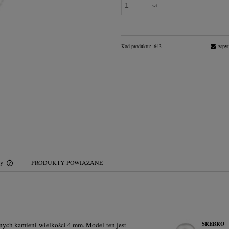
szt.
Kod produktu:
643
zapyt
wy
PRODUKTY POWIĄZANE
Cena nie zawiera ewentualnych kosztów
płatności
SREBRO
lnych kamieni wielkości 4 mm. Model ten jest