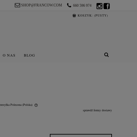
SHOP@FRANCOW.COM
660 596 974
KOSZYK:
(PUSTY)
O NAS
BLOG
rzesyłka Polecona
(Polska)
sprawdź formy dostawy
lnych kosztów