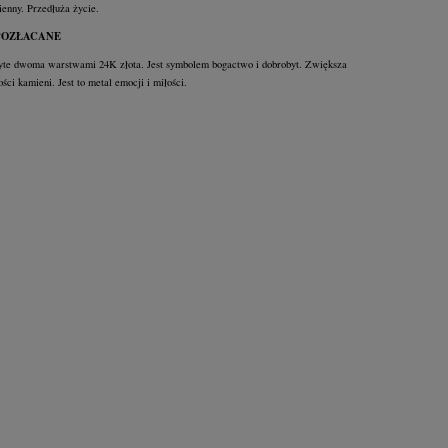
ienny. Przedłuża życie.
POZŁACANE
yte dwoma warstwami 24K złota. Jest symbolem bogactwo i dobrobyt. Zwiększa
ci kamieni. Jest to metal emocji i miłości.