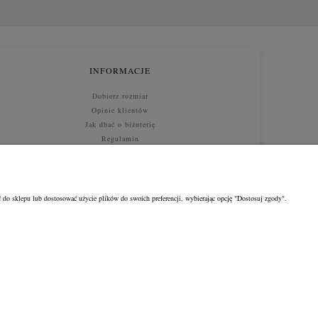
INFORMACJE
Dobierz rozmiar
Opinie klientów
Jak dbać o biżuterię
Regulamin
Jak kupować
 do sklepu lub dostosować użycie plików do swoich preferencji, wybierając opcję "Dostosuj zgody".