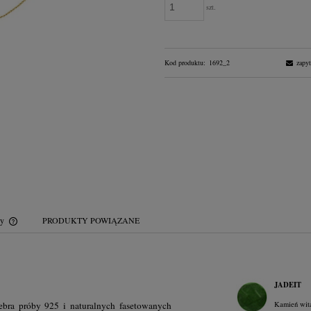
szt.
Kod produktu:
1692_2
zapyt
wy
PRODUKTY POWIĄZANE
Cena nie zawiera ewentualnych kosztów
płatności
JADEIT
ebra próby 925 i naturalnych fasetowanych
Kamień wital