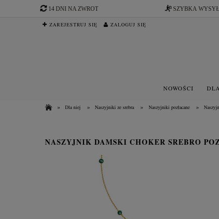
14 DNI NA ZWROT
SZYBKA WYSY
ZAREJESTRUJ SIĘ
ZALOGUJ SIĘ
NOWOŚCI
DLA
»
»
»
»
Dla niej
Naszyjniki ze srebra
Naszyjniki pozłacane
Naszyjn
NASZYJNIK DAMSKI CHOKER SREBRO PO