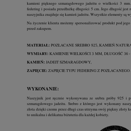
kamieni pięknego szmaragdowego jadeitu o wielkości 3 mm. 
federing i posiada przedłużkę długości 5 cm. Jego długość jes
naszyjnika znajduje się kamień jadeitu. Wszystkie elementy są 
Na życzenie klienta możemy spersonalizować produkt pod jego
przed zakupem.
MATERIAŁ:
POZŁACANE SREBRO
, KAMIEŃ NATUR
925
WYMIARY:
KAMIENIE WIELKOŚCI
MM, DŁUGOŚĆ
3
36 -
KAMIEŃ:
JADEIT SZMARAGDOWY,
ZAPIĘCIE:
ZAPIĘCIE TYPU FEDERING Z POZŁACANEGO
WYKONANIE:
Naszyjnik jest ręcznie wykonywana ze srebra próby 925 i p
szmaragdowego jadeitu. Srebro z którego jest wykonany nas
złota dzięki czemu przez długi czas utrzyma swój piękny złoty k
to unikalna i delikatna biżuteria dla każdej kobiety.