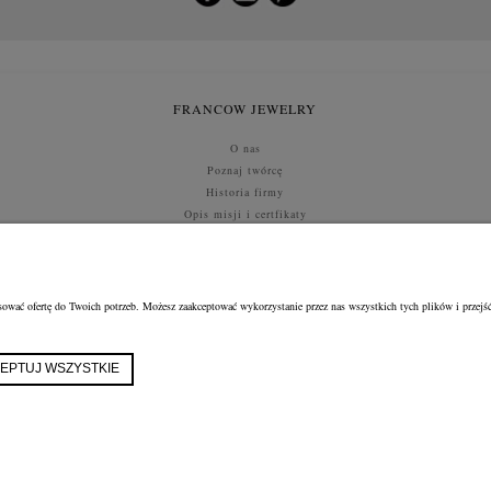
FRANCOW JEWELRY
O nas
Poznaj twórcę
Historia firmy
Opis misji i certfikaty
Kontakt i dane
SZYBKI ZWROT
ować ofertę do Twoich potrzeb. Możesz zaakceptować wykorzystanie przez nas wszystkich tych plików i przejść
FRANCOW JEWELRY
ul. Kossaka 4/8, 49-200 Grodków
woj. opolskie
tel:
660596974
EPTUJ WSZYSTKIE
e-mail:
shop@francow.com
NIP: 7471775402
REGON: 364491310
Sklep internetowy Shoper.pl