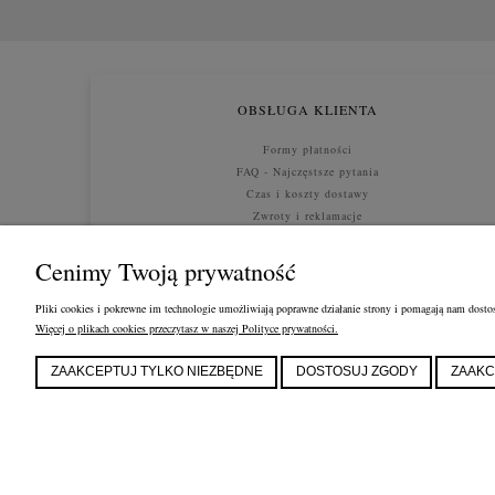
OBSŁUGA KLIENTA
Formy płatności
FAQ - Najczęstsze pytania
Czas i koszty dostawy
Zwroty i reklamacje
Polityka prywatności
Cenimy Twoją prywatność
Pliki cookies i pokrewne im technologie umożliwiają poprawne działanie strony i pomagają nam dostos
Więcej o plikach cookies przeczytasz w naszej Polityce prywatności.
ZAAKCEPTUJ TYLKO NIEZBĘDNE
DOSTOSUJ ZGODY
ZAAKC