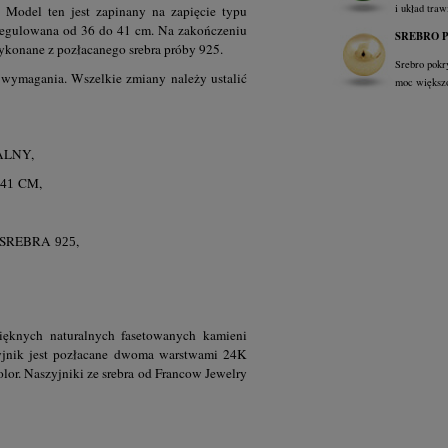
i układ traw
Model ten jest zapinany na zapięcie typu
t regulowana od 36 do 41 cm. Na zakończeniu
SREBRO 
wykonane z pozłacanego srebra próby 925.
Srebro pokr
 wymagania. Wszelkie zmiany należy ustalić
moc większoś
ALNY,
CM,
 41
 SREBRA
,
925
ięknych naturalnych fasetowanych kamieni
zyjnik jest pozłacane dwoma warstwami 24K
olor. Naszyjniki ze srebra od Francow Jewelry