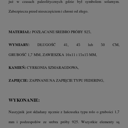
już w czasach paleolitycznych gdzie był symbolem solarnym.
Zabezpiecza przed nieszczęściem i chroni od złego.
MATERIAŁ:
POZŁACANE SREBRO PRÓBY
,
925
WYMIARY:
DŁUGOŚĆ
CM,
41, 45 lub 50
GRUBOŚĆ
MM, ZAWIESZKA
MM,
1,7
16x11 i 15x15
KAMIEŃ:
CYRKONIA SZMARAGDOWA,
ZAPIĘCIE:
ZAPINANE NA ZAPIĘCIE TYPU FEDERING,
WYKONANIE:
Naszyjnik jest składany ręcznie z łańcuszka typu rolo o grubości 1,7
mm i podzespołów ze srebra próby 925. Wszystkie elementy są