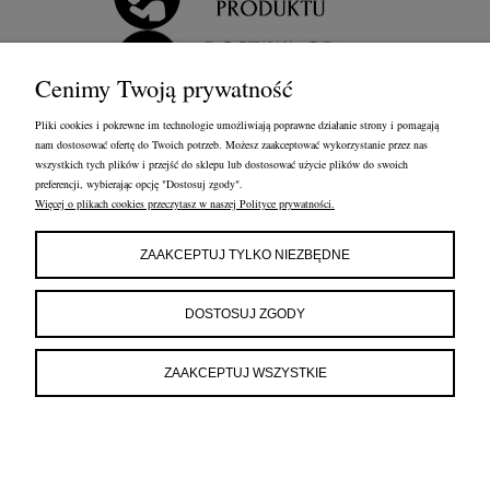
Cenimy Twoją prywatność
Pliki cookies i pokrewne im technologie umożliwiają poprawne działanie strony i pomagają
nam dostosować ofertę do Twoich potrzeb. Możesz zaakceptować wykorzystanie przez nas
wszystkich tych plików i przejść do sklepu lub dostosować użycie plików do swoich
preferencji, wybierając opcję "Dostosuj zgody".
Więcej o plikach cookies przeczytasz w naszej Polityce prywatności.
OBSŁUGA KLIENTA
FRANCOW JEWELRY
INFORMACJE
ZAAKCEPTUJ TYLKO NIEZBĘDNE
FRANCOW JEWELRY
ul. Kossaka 4/8, 49-200 Grodków
DOSTOSUJ ZGODY
woj. opolskie
tel:
660596974
e-mail:
shop@francow.com
ZAAKCEPTUJ WSZYSTKIE
NIP: 7471775402
REGON: 364491310
POKAŻ PEŁNĄ WERSJĘ STRONY
Sklep internetowy Shoper.pl