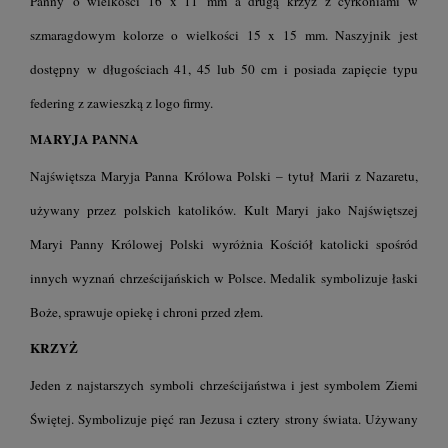
Panny o wielkości 16 x 11 mm a drugą krzyż z cyrkoniami w
szmaragdowym kolorze o wielkości 15 x 15 mm. Naszyjnik jest
dostępny w długościach 41, 45 lub 50 cm i posiada zapięcie typu
federing z zawieszką z logo firmy.
MARYJA PANNA
Najświętsza Maryja Panna Królowa Polski – tytuł Marii z Nazaretu,
używany przez polskich katolików. Kult Maryi jako Najświętszej
Maryi Panny Królowej Polski wyróżnia Kościół katolicki spośród
innych wyznań chrześcijańskich w Polsce. Medalik symbolizuje łaski
Boże, sprawuje opiekę i chroni przed złem.
KRZYŻ
Jeden z najstarszych symboli chrześcijaństwa i jest symbolem Ziemi
Świętej. Symbolizuje pięć ran Jezusa i cztery strony świata. Używany