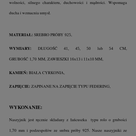
wolności, silnego charakteru, duchowości i mądrości. Wspomaga
ducha i wzmacnia umysł.
MATERIAŁ:
SREBRO PRÓBY
,
925
WYMIARY:
DŁUGOŚĆ
CM,
41, 45, 50
lub 54
GRUBOŚĆ
MM, ZAWIESZKI
MM,
1,70
16x13 i 11x10
KAMIEŃ:
BIAŁA CYRKONIA,
ZAPIĘCIE:
ZAPINANE NA ZAPIĘCIE TYPU FEDERING,
WYKONANIE:
Naszyjnik jest ręcznie składany z łańcuszka typu rolo o grubości
1,70 mm i podzespołów ze srebra próby 925.
Nasze naszyjniki ze