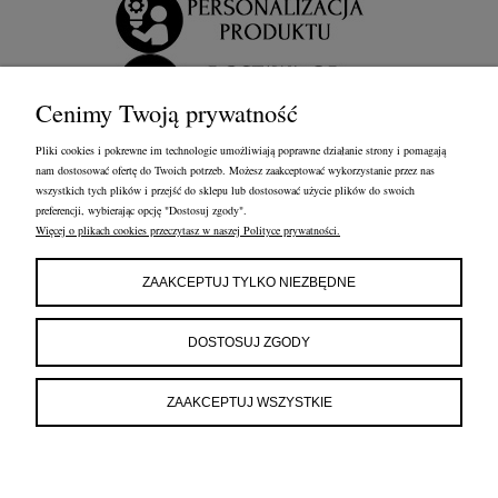
Cenimy Twoją prywatność
Pliki cookies i pokrewne im technologie umożliwiają poprawne działanie strony i pomagają
nam dostosować ofertę do Twoich potrzeb. Możesz zaakceptować wykorzystanie przez nas
wszystkich tych plików i przejść do sklepu lub dostosować użycie plików do swoich
preferencji, wybierając opcję "Dostosuj zgody".
Więcej o plikach cookies przeczytasz w naszej Polityce prywatności.
OBSŁUGA KLIENTA
FRANCOW JEWELRY
INFORMACJE
ZAAKCEPTUJ TYLKO NIEZBĘDNE
FRANCOW JEWELRY
ul. Kossaka 4/8, 49-200 Grodków
DOSTOSUJ ZGODY
woj. opolskie
tel:
660596974
e-mail:
shop@francow.com
ZAAKCEPTUJ WSZYSTKIE
NIP: 7471775402
REGON: 364491310
POKAŻ PEŁNĄ WERSJĘ STRONY