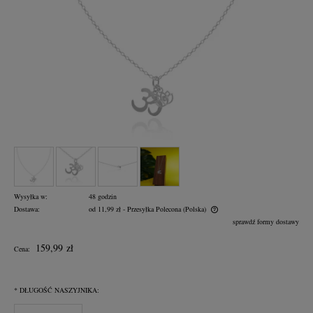
Wysyłka w:
48 godzin
Dostawa:
od 11,99 zł
- Przesyłka Polecona
(Polska)
Cena nie zawiera ewentualnych kosztów płatności
sprawdź formy dostawy
159,99 zł
Cena:
*
DŁUGOŚĆ NASZYJNIKA: