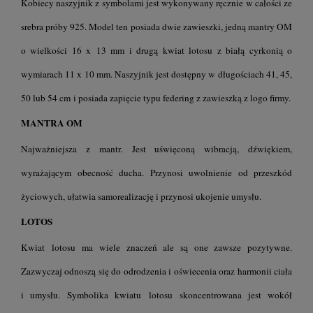
Kobiecy naszyjnik z symbolami jest wykonywany ręcznie w całości ze
srebra próby 925. Model ten posiada dwie zawieszki, jedną mantry OM
o wielkości 16 x 13 mm i drugą kwiat lotosu z białą cyrkonią o
wymiarach 11 x 10 mm. Naszyjnik jest dostępny w długościach 41, 45,
50 lub 54 cm i posiada zapięcie typu federing z zawieszką z logo firmy.
MANTRA OM
Najważniejsza z mantr. Jest uświęconą wibracją, dźwiękiem,
wyrażającym obecność ducha. Przynosi uwolnienie od przeszkód
życiowych, ułatwia samorealizację i przynosi ukojenie umysłu.
LOTOS
Kwiat lotosu ma wiele znaczeń ale są one zawsze pozytywne.
Zazwyczaj odnoszą się do odrodzenia i oświecenia oraz harmonii ciała
i umysłu. Symbolika kwiatu lotosu skoncentrowana jest wokół