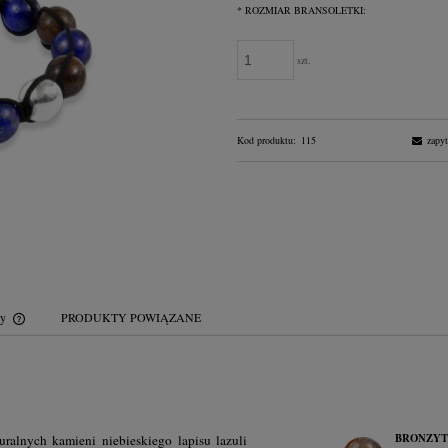
*
ROZMIAR BRANSOLETKI:
szt.
Kod produktu:
115
zapyt
wy
PRODUKTY POWIĄZANE
Cena nie zawiera ewentualnych kosztów
płatności
BRONZYT
uralnych kamieni niebieskiego lapisu lazuli