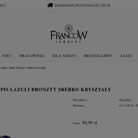
ŁKA
DARMOWA DOSTAWA OD 250 ZŁ
 NIEJ
PRACOWNIA
DLA NIEGO
BESTSELLERY
SALE!
lapis lazuli bronzyt srebro kryształy
PIS LAZULI BRONZYT SREBRO KRYSZTAŁY
Wysyłka w:
48 godzin
Dostawa:
od 11,99 zł
- P
Cena nie zawiera ewentua
89,99 zł
Cena:
płatności