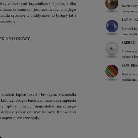
lkę z czarnymi kryształkami i jedną kulkę
Kamień siły
onane ze sznurka i jest rozsuwane, a na jego
podejmowan
mballa są znane w buddyzmie od tysięcy lat i
LAPIS LA
szczęście.
Przynosi ja
nasze myśli
REK NYLONOWY,
SREBRO
Srebro symb
turkusu i ko
SZNUREK
Wytrzymały,
produktom. 
 kamieni lapisu lazuli i bronzytu. Shamballa
 kolorze. Dzięki temu ma rozsuwane zapięcie
e sploty nadają bransoletce unikalnego
yalergicznych w czarnym kolorze. Bransoletki
 najmniejsze szczegóły.