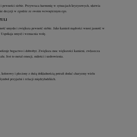
 i pewności siebie. Przywraca harmonię w sytuacjach kryzysowych, ułatwia
ie decyzji w zgodzie ze swoim wewnętrznym ego.
ZULI
sność umysłu i zwiększa pewność siebie. Jako kamień mądrości wnosi jasność w
. Uspokaja umysł i wzmacnia wolę.
olizuje bogactwo i dobrobyt. Zwiększa moc większości kamieni, zwłaszcza
ralu. Jest to metal emocji, miłości i uzdrowienia.
 kolorowy i pleciony z dużą dokładnością potrafi dodać charyzmy wielu
Symbol przyjaźni i relacji międzyludzkich.