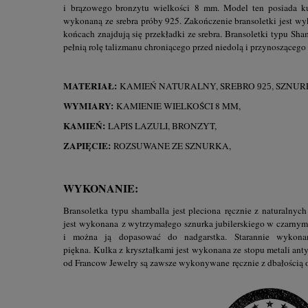
i brązowego bronzytu wielkości 8 mm. Model ten posiada ku
wykonaną ze srebra próby 925. Zakończenie bransoletki jest wyk
końcach znajdują się przekładki ze srebra. Bransoletki typu Sha
pełnią rolę talizmanu chroniącego przed niedolą i przynoszącego 
MATERIAŁ:
KAMIEŃ NATURALNY, SREBRO
, SZNU
925
WYMIARY:
KAMIENIE WIELKOŚCI 8 MM,
KAMIEŃ:
LAPIS LAZULI, BRONZYT,
ZAPIĘCIE:
ROZSUWANE ZE SZNURKA,
WYKONANIE:
Bransoletka typu shamballa jest pleciona ręcznie z naturalnych
jest wykonana z wytrzymałego sznurka jubilerskiego w czarnym
i można ją dopasować do nadgarstka. Starannie wykonan
piękna. Kulka z kryształkami jest wykonana ze stopu metali ant
od Francow Jewelry są zawsze wykonywane ręcznie z dbałością o