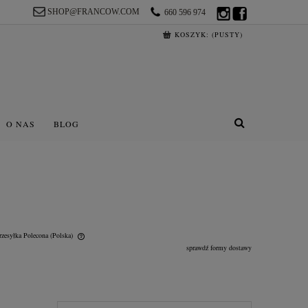
SHOP@FRANCOW.COM
660 596 974
KOSZYK:
(PUSTY)
O NAS
BLOG
rzesyłka Polecona
(Polska)
sprawdź formy dostawy
lnych kosztów