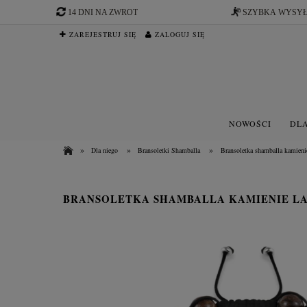
14 DNI NA ZWROT
SZYBKA WYSY
ZAREJESTRUJ SIĘ
ZALOGUJ SIĘ
NOWOŚCI
DLA
»
»
»
Dla niego
Bransoletki Shamballa
Bransoletka shamballa kamienie 
BRANSOLETKA SHAMBALLA KAMIENIE LA