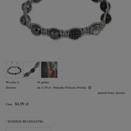
Wysyłka w:
48 godzin
Dostawa:
od 11,99 zł
- Przesyłka Polecona
(Polska)
Cena nie zawiera ewentualnych kosztów płatności
sprawdź formy dostawy
84,99 zł
Cena:
*
ROZMIAR BRANSOLETKI: