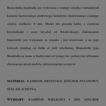
Bransoletka shamballa jest wykonana z szarego sznurka i naturalnych
kamieni fasetowanego grafitowego hematytu i fasetowanego czarnego
onyksu wielkości 8 mm. Model ten posiada kulkę z czarnymi
kryształkami i szary kryształ od Swarovskiego. Zakończenie
bransoletki jest wykonane ze sznurka i jest rozsuwane, a na jego
końcach znajdują się kulki ze stali szlachetnej. Bransoletki typu
Shamballa są znane w buddyzmie od tysięcy lat i pełnią rolę talizmanu
chroniącego przed niedolą i przynoszącego szczęście.
MATERIAŁ:
KAMIENIE, KRYSZTAŁY, SZNUREK NYLONOWY,
STAL SZLACHETNA,
WYMIARY:
KAMIENIE WIELKOŚCI 8 MM, SZNUREK