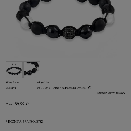
Wysyłka w:
48 godzin
Dostawa:
od 11,99 zł
- Przesyłka Polecona
(Polska)
Cena nie zawiera ewentualnych kosztów płatności
sprawdź formy dostawy
89,99 zł
Cena:
*
ROZMIAR BRANSOLETKI: