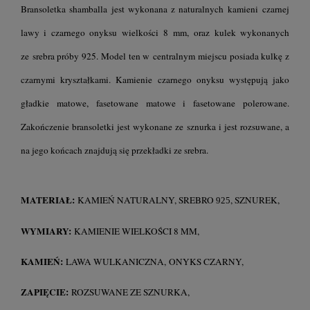
Bransoletka shamballa jest wykonana z naturalnych kamieni czarnej
lawy i czarnego onyksu wielkości 8 mm, oraz kulek wykonanych
ze srebra próby 925. Model ten w centralnym miejscu posiada kulkę z
czarnymi kryształkami. Kamienie czarnego onyksu występują jako
gładkie matowe, fasetowane matowe i fasetowane polerowane.
Zakończenie bransoletki jest wykonane ze sznurka i jest rozsuwane, a
na jego końcach znajdują się przekładki ze srebra.
MATERIAŁ:
KAMIEŃ NATURALNY, SREBRO
, SZNUREK,
925
WYMIARY:
KAMIENIE WIELKOŚCI 8 MM,
KAMIEŃ:
LAWA WULKANICZNA, ONYKS CZARNY,
ZAPIĘCIE:
ROZSUWANE ZE SZNURKA,