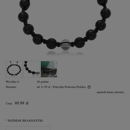
Wysyłka w:
48 godzin
Dostawa:
od 11,99 zł
- Przesyłka Polecona
(Polska)
Cena nie zawiera ewentualnych kosztów płatności
sprawdź formy dostawy
89,99 zł
Cena:
*
ROZMIAR BRANSOLETKI: