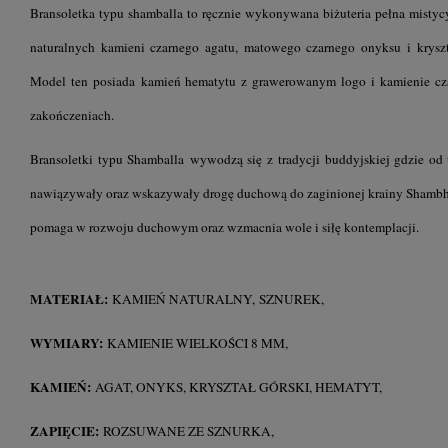
Bransoletka typu shamballa to ręcznie wykonywana biżuteria pełna mistyc
naturalnych kamieni czarnego agatu, matowego czarnego onyksu i krysz
Model ten posiada kamień hematytu z grawerowanym logo i kamienie cz
zakończeniach.
Bransoletki typu Shamballa wywodzą się z tradycji buddyjskiej gdzie od ty
nawiązywały oraz wskazywały drogę duchową do zaginionej krainy Shambhal
pomaga w rozwoju duchowym oraz wzmacnia wole i siłę kontemplacji.
MATERIAŁ:
KAMIEŃ NATURALNY, SZNUREK,
WYMIARY:
KAMIENIE WIELKOŚCI 8 MM,
KAMIEŃ:
AGAT, ONYKS, KRYSZTAŁ GÓRSKI, HEMATYT,
ZAPIĘCIE:
ROZSUWANE ZE SZNURKA,