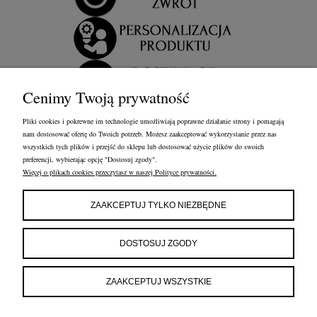
Cenimy Twoją prywatność
Pliki cookies i pokrewne im technologie umożliwiają poprawne działanie strony i pomagają
nam dostosować ofertę do Twoich potrzeb. Możesz zaakceptować wykorzystanie przez nas
wszystkich tych plików i przejść do sklepu lub dostosować użycie plików do swoich
preferencji, wybierając opcję "Dostosuj zgody".
Więcej o plikach cookies przeczytasz w naszej Polityce prywatności.
OBSŁUGA KLIENTA
FRANCOW JEWELRY
INFORMACJE
ZAAKCEPTUJ TYLKO NIEZBĘDNE
FRANCOW JEWELRY
ul. Kossaka 4/8, 49-200 Grodków
DOSTOSUJ ZGODY
woj. opolskie
tel:
660596974
e-mail:
shop@francow.com
ZAAKCEPTUJ WSZYSTKIE
NIP: 7471775402
REGON: 364491310