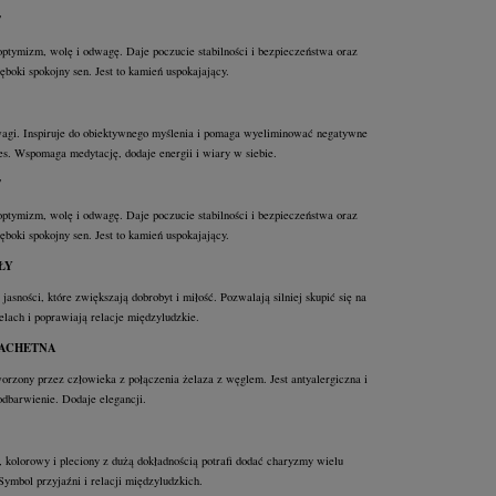
T
tymizm, wolę i odwagę. Daje poczucie stabilności i bezpieczeństwa oraz
boki spokojny sen. Jest to kamień uspokajający.
gi. Inspiruje do obiektywnego myślenia i pomaga wyeliminować negatywne
res. Wspomaga medytację, dodaje energii i wiary w siebie.
T
tymizm, wolę i odwagę. Daje poczucie stabilności i bezpieczeństwa oraz
boki spokojny sen. Jest to kamień uspokajający.
ŁY
jasności, które zwiększają dobrobyt i miłość. Pozwalają silniej skupić się na
elach i poprawiają relacje międzyludzkie.
LACHETNA
worzony przez człowieka z połączenia żelaza z węglem. Jest antyalergiczna i
odbarwienie. Dodaje elegancji.
 kolorowy i pleciony z dużą dokładnością potrafi dodać charyzmy wielu
Symbol przyjaźni i relacji międzyludzkich.