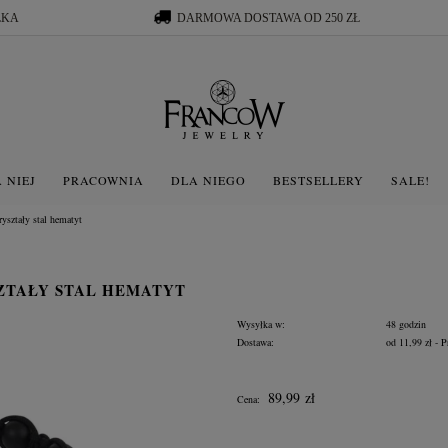
ŁKA
DARMOWA DOSTAWA OD 250 ZŁ
 NIEJ
PRACOWNIA
DLA NIEGO
BESTSELLERY
SALE!
yształy stal hematyt
ZTAŁY STAL HEMATYT
Wysyłka w:
48 godzin
Dostawa:
od 11,99 zł
- P
Cena nie zawiera ewentua
89,99 zł
Cena:
płatności