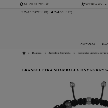
14 DNI NA ZWROT
SZYBKA WYSY
ZAREJESTRUJ SIĘ
ZALOGUJ SIĘ
NOWOŚCI
DLA
»
»
»
Dla niego
Bransoletki Shamballa
Bransoletka shamballa onyks kr
BRANSOLETKA SHAMBALLA ONYKS KRYS