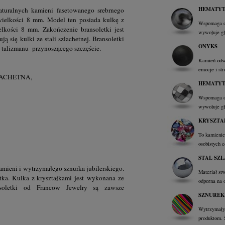
HEMATY
aturalnych kamieni fasetowanego srebrnego
wielkości 8 mm. Model ten posiada kulkę z
Wspomaga op
lkości 8 mm. Zakończenie bransoletki jest
wywołuje głę
ą się kulki ze stali szlachetnej. Bransoletki
ONYKS
ę talizmanu przynoszącego szczęście.
Kamień odwa
emocje i st
LACHETNA,
HEMATY
Wspomaga op
wywołuje głę
KRYSZTA
To kamienie 
osobistych c
STAL SZ
kamieni i wytrzymałego sznurka jubilerskiego.
Materiał st
ka. Kulka z kryształkami jest wykonana ze
odporna na 
nsoletki od Francow Jewelry są zawsze
SZNUREK
Wytrzymały,
produktom. 