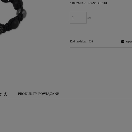
*
ROZMIAR BRANSOLETKI:
szt.
Kod produktu:
658
zapyt
wy
PRODUKTY POWIĄZANE
Cena nie zawiera ewentualnych kosztów
płatności