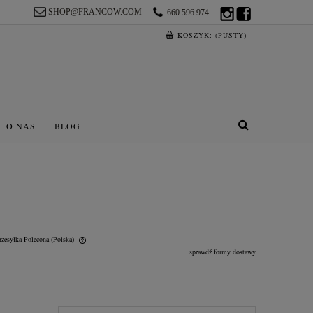
SHOP@FRANCOW.COM
660 596 974
KOSZYK:
(PUSTY)
O NAS
BLOG
rzesyłka Polecona
(Polska)
sprawdź formy dostawy
lnych kosztów