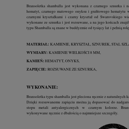
Bransoletka shamballa jest wykonana z czarnego sznurka i n
hematyt, czarnego matowego onyksu i grafitowego hematytu 
czarnymi kryształkami i czarny kryształ od Swarovskiego wie
wykonane ze sznurka i jest rozsuwane, a na jego końcach znajduj
typu Shamballa są znane w buddyzmie od tysięcy lat i pełnią rol
MATERIAŁ:
KAMIENIE, KRYSZTAŁ, SZNUREK, STAL SZ
WYMIARY:
KAMIENIE WIELKOŚCI 8 MM,
KAMIEŃ:
HEMATYT, ONYKS,
ZAPIĘCIE:
ROZSUWANE ZE SZNURKA,
WYKONANIE:
Bransoletka typu shamballa jest pleciona ręcznie z naturalnych 
Dzięki rozsuwanemu zapięciu można ją dopasować do nadgarst
stopu metali antyalergicznych w czarnym kolorze. Bra
wykonywane ręcznie z dbałością o najmniejsze szczegóły.