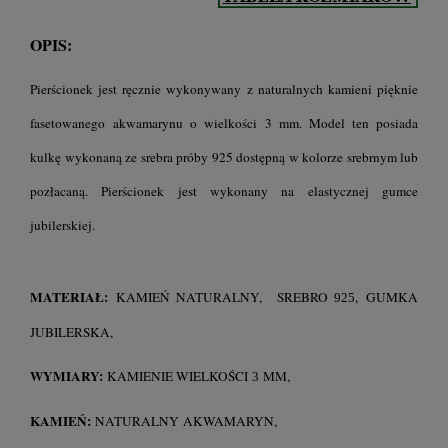
OPIS:
Pierścionek jest ręcznie wykonywany z naturalnych kamieni pięknie
fasetowanego akwamarynu o wielkości 3 mm. Model ten posiada
kulkę wykonaną ze srebra próby 925 dostępną w kolorze srebrnym lub
pozłacaną. Pierścionek jest wykonany na elastycznej gumce
jubilerskiej.
MATERIAŁ:
KAMIEŃ NATURALNY, SREBRO
, GUMKA
925
JUBILERSKA,
WYMIARY:
KAMIENIE WIELKOŚCI
MM,
3
KAMIEŃ:
NATURALNY AKWAMARYN,