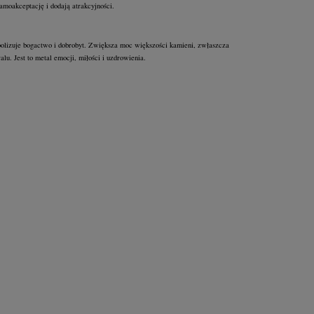
amoakceptację i dodają atrakcyjności.
olizuje bogactwo i dobrobyt. Zwiększa moc większości kamieni, zwłaszcza
ralu. Jest to metal emocji, miłości i uzdrowienia.