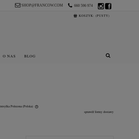
SHOP@FRANCOW.COM
660 596 974
KOSZYK:
(PUSTY)
O NAS
BLOG
rzesyłka Polecona
(Polska)
sprawdź formy dostawy
lnych kosztów