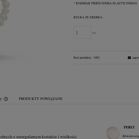
*
ROZMIAR PIERŚCIONKA ELASTYCZNEGO:
KULKA ZE SREBRA:
szt.
Kod produktu:
1002
zapyt
wy
PRODUKTY POWIĄZANE
Cena nie zawiera ewentualnych kosztów
płatności
PERŁY
odnych o nieregularnym kształcie i wielkości
Równoważą r