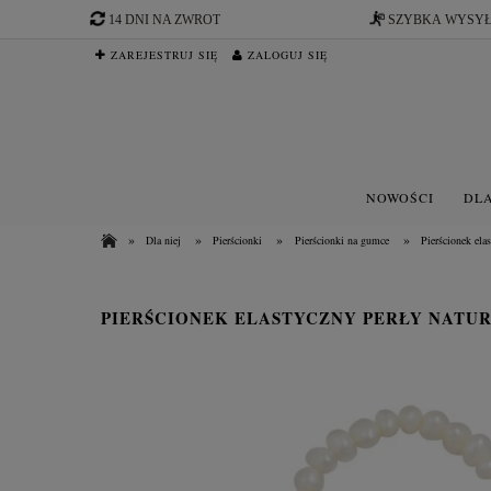
14 DNI NA ZWROT
SZYBKA WYSY
ZAREJESTRUJ SIĘ
ZALOGUJ SIĘ
NOWOŚCI
DLA
»
»
»
»
Dla niej
Pierścionki
Pierścionki na gumce
Pierścionek elas
PIERŚCIONEK ELASTYCZNY PERŁY NATU