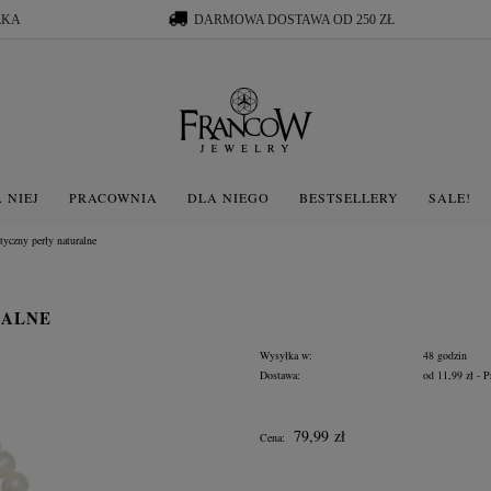
ŁKA
DARMOWA DOSTAWA OD 250 ZŁ
 NIEJ
PRACOWNIA
DLA NIEGO
BESTSELLERY
SALE!
tyczny perły naturalne
RALNE
Wysyłka w:
48 godzin
Dostawa:
od 11,99 zł
- P
Cena nie zawiera ewentua
79,99 zł
Cena:
płatności