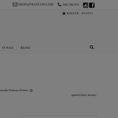
SHOP@FRANCOW.COM
660 596 974
KOSZYK:
(PUSTY)
O NAS
BLOG
rzesyłka Polecona
(Polska)
sprawdź formy dostawy
lnych kosztów