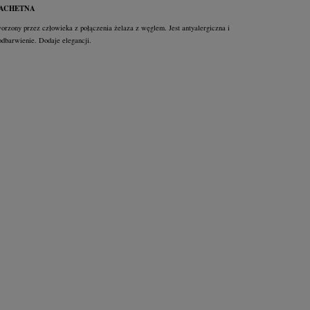
LACHETNA
worzony przez człowieka z połączenia żelaza z węglem. Jest antyalergiczna i
odbarwienie. Dodaje elegancji.