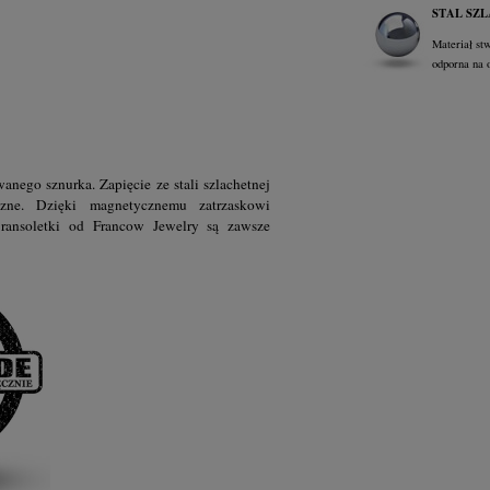
STAL SZ
Materiał st
odporna na 
anego sznurka. Zapięcie ze stali szlachetnej
czne. Dzięki magnetycznemu zatrzaskowi
ransoletki
od Francow Jewelry są zawsze