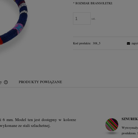
*
ROZMIAR BRANSOLETKI:
szt.
Kod produktu:
308_5
zapyt
wy
PRODUKTY POWIĄZANE
Cena nie zawiera ewentualnych kosztów
płatności
SZNUREK
i 6 mm. Model ten jest dostępny w kolorze
wykonane ze stali szlachetnej.
Wytrzymały,
produktom. 