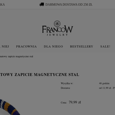
ŁKA
DARMOWA DOSTAWA OD 250 ZŁ
 NIEJ
PRACOWNIA
DLA NIEGO
BESTSELLERY
SALE!
anatowy zapicie magnetyczne stal
TOWY ZAPICIE MAGNETYCZNE STAL
Wysyłka w:
48 godzin
Dostawa:
od 11,99 zł
- P
Cena nie zawiera ewentua
79,99 zł
Cena:
płatności