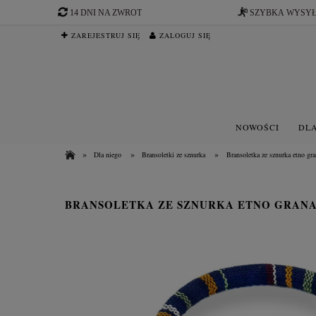
14 DNI NA ZWROT
SZYBKA WYSY
ZAREJESTRUJ SIĘ
ZALOGUJ SIĘ
NOWOŚCI
DLA
»
»
»
Dla niego
Bransoletki ze sznurka
Bransoletka ze sznurka etno gr
BRANSOLETKA ZE SZNURKA ETNO GRANA