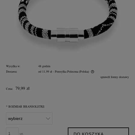
Wysyłka w:
48 godzin
Dostawa:
od 11,99 zł
- Przesyłka Polecona
(Polska)
Cena nie zawiera ewentualnych kosztów płatności
sprawdź formy dostawy
79,99 zł
Cena:
*
ROZMIAR BRANSOLETKI:
szt.
DO KOSZYKA