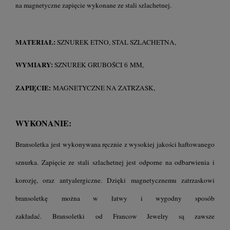
na magnetyczne zapięcie wykonane ze stali szlachetnej.
MATERIAŁ:
SZNUREK ETNO, STAL SZLACHETNA,
WYMIARY:
SZNUREK
GRUBOŚCI
MM,
6
ZAPIĘCIE:
MAGNETYCZNE NA ZATRZASK,
WYKONANIE:
Bransoletka jest wykonywana ręcznie z wysokiej jakości haftowanego
sznurka. Zapięcie ze stali szlachetnej jest odporne na odbarwienia i
korozję, oraz antyalergiczne. Dzięki magnetycznemu zatrzaskowi
bransoletkę można w łatwy i wygodny sposób
zakładać.
Bransoletki
od Francow Jewelry są zawsze