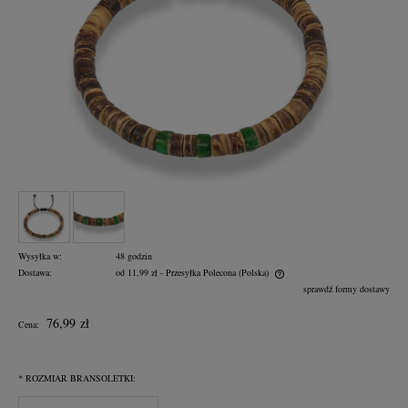
Wysyłka w:
48 godzin
Dostawa:
od 11,99 zł
- Przesyłka Polecona
(Polska)
Cena nie zawiera ewentualnych kosztów płatności
sprawdź formy dostawy
76,99 zł
Cena:
*
ROZMIAR BRANSOLETKI: