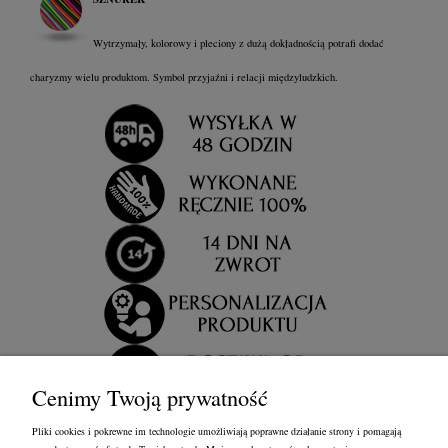
Wytrzymały, kolorowy i pleciony z dużą dokładnością potrafi dodać
charyzmy wielu produktom. Symbol przyjaźni i relacji międzyludzkich.
Cenimy Twoją prywatność
Pliki cookies i pokrewne im technologie umożliwiają poprawne działanie strony i pomagają