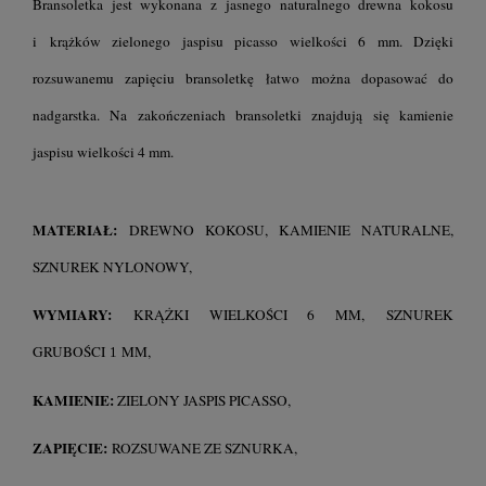
Bransoletka jest wykonana z jasnego naturalnego drewna kokosu
i krążków zielonego jaspisu picasso wielkości 6 mm.
Dzięki
rozsuwanemu zapięciu bransoletkę łatwo można dopasować do
nadgarstka. Na zakończeniach bransoletki znajdują się kamienie
jaspisu wielkości 4 mm.
MATERIAŁ:
DREWNO KOKOSU, KAMIENIE NATURALNE,
SZNUREK NYLONOWY,
WYMIARY:
KRĄŻKI WIELKOŚCI 6 MM,
SZNUREK
GRUBOŚCI
MM,
1
KAMIENIE:
ZIELONY JASPIS PICASSO,
ZAPIĘCIE:
ROZSUWANE ZE SZNURKA,