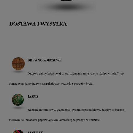
DREWNO KOKOSOWE
Drzewo palmy kokosowej w starożytnym sanskrycie to „kalpa vriksha”, co
tłumaczymy jako drzewo zaspakajające wszystkie potrzeby życia.
JASPIS
Kamień antystresowy, wzmacnia system odpornościowy. Jaspisy są bardzo
mocnymi talizmanami poprawiającymi atmosferę w pracy i w rodzinie.
SZNUREK