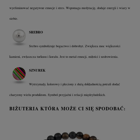
wyeliminować negatywne emocje i stres. Wspomaga medytację, dodaje energii i wiary w
siebie.
SREBRO
Srebro symbolizuje bogactwo i dobrobyt. Zwiększa moc większości
kamieni, zwłaszcza turkusu i koralu. Jest to metal emocji, miłości i uzdrowienia.
SZNUREK
Wytrzymały, kolorowy i pleciony z dużą dokładnością potrafi dodać
charyzmy wielu produktom. Symbol przyjaźni i relacji międzyludzkich.
BIŻUTERIA KTÓRA MOŻE CI SIĘ SPODOBAĆ: