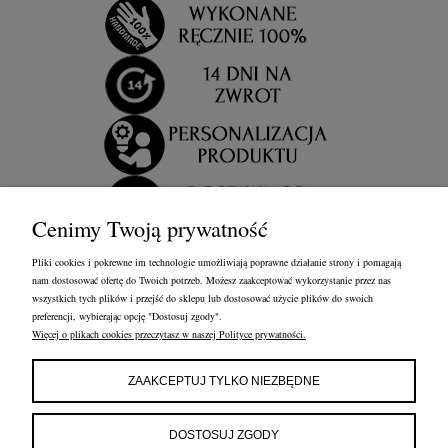
Cenimy Twoją prywatność
Pliki cookies i pokrewne im technologie umożliwiają poprawne działanie strony i pomagają
nam dostosować ofertę do Twoich potrzeb. Możesz zaakceptować wykorzystanie przez nas
wszystkich tych plików i przejść do sklepu lub dostosować użycie plików do swoich
preferencji, wybierając opcję "Dostosuj zgody".
Więcej o plikach cookies przeczytasz w naszej Polityce prywatności.
OBSŁUGA KLIENTA
FRANCOW JEWELRY
INFORMACJE
ZAAKCEPTUJ TYLKO NIEZBĘDNE
FRANCOW JEWELRY
ul. Kossaka 4/8, 49-200 Grodków
DOSTOSUJ ZGODY