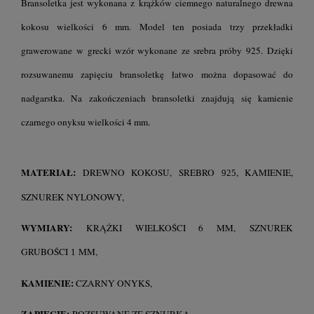
Bransoletka jest wykonana z krążków ciemnego naturalnego drewna
kokosu wielkości 6 mm. Model ten posiada trzy przekładki
grawerowane w grecki wzór wykonane ze srebra próby 925.
Dzięki
rozsuwanemu zapięciu bransoletkę łatwo można dopasować do
nadgarstka. Na zakończeniach bransoletki znajdują się kamienie
czarnego onyksu wielkości 4 mm.
MATERIAŁ:
DREWNO KOKOSU, SREBRO
, KAMIENIE,
925
SZNUREK NYLONOWY,
WYMIARY:
KRĄŻKI WIELKOŚCI 6 MM,
SZNUREK
GRUBOŚCI
MM,
1
KAMIENIE:
CZARNY ONYKS,
ZAPIĘCIE:
ROZSUWANE ZE SZNURKA,