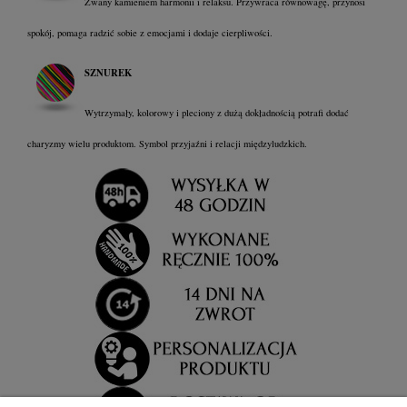
Zwany kamieniem harmonii i relaksu. Przywraca równowagę, przynosi
spokój, pomaga radzić sobie z emocjami i dodaje cierpliwości.
SZNUREK
Wytrzymały, kolorowy i pleciony z dużą dokładnością potrafi dodać
charyzmy wielu produktom. Symbol przyjaźni i relacji międzyludzkich.