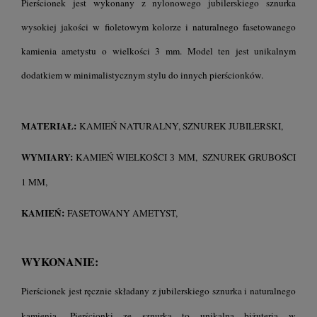
Pierścionek jest wykonany z nylonowego jubilerskiego sznurka
wysokiej jakości w fioletowym kolorze i naturalnego fasetowanego
kamienia ametystu o
wielkości 3 mm. Model ten jest unikalnym
dodatkiem w minimalistycznym stylu do innych pierścionków.
MATERIAŁ:
KAMIEŃ NATURALNY, SZNUREK JUBILERSKI,
WYMIARY:
KAMIEŃ WIELKOŚCI
MM, SZNUREK GRUBOŚCI
3
1 MM,
KAMIEŃ:
FASETOWANY AMETYST,
WYKONANIE:
Pierścionek jest ręcznie składany z jubilerskiego sznurka i naturalnego
kamienia.
Pierścionki ze sznurka to unikalna biżuteria w