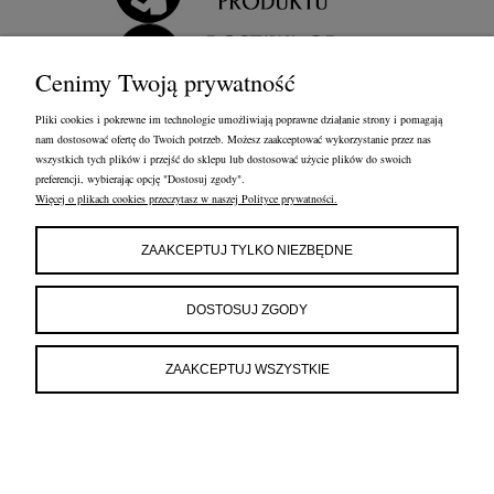
Cenimy Twoją prywatność
Pliki cookies i pokrewne im technologie umożliwiają poprawne działanie strony i pomagają
nam dostosować ofertę do Twoich potrzeb. Możesz zaakceptować wykorzystanie przez nas
wszystkich tych plików i przejść do sklepu lub dostosować użycie plików do swoich
preferencji, wybierając opcję "Dostosuj zgody".
Więcej o plikach cookies przeczytasz w naszej Polityce prywatności.
OBSŁUGA KLIENTA
FRANCOW JEWELRY
INFORMACJE
ZAAKCEPTUJ TYLKO NIEZBĘDNE
FRANCOW JEWELRY
ul. Kossaka 4/8, 49-200 Grodków
DOSTOSUJ ZGODY
woj. opolskie
tel:
660596974
e-mail:
shop@francow.com
ZAAKCEPTUJ WSZYSTKIE
NIP: 7471775402
REGON: 364491310
POKAŻ PEŁNĄ WERSJĘ STRONY
Sklep internetowy Shoper.pl