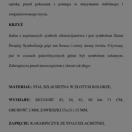
opiekę przed pokusami i pomaga w utrzymaniu stabilnego i
zorganizowanego życia.
KRZYŻ
Jeden z najstarszych symboli chrześcijaństwa i jest symbolem Ziemi
Świętej. Symbolizuje pięć ran Jezusa i cztery strony świata. Używany
już w czasach paleolitycznych gdzie był symbolem solarnym.
Zabezpiecza przed nieszczęściem i chroni od złego.
MATERIAŁ:
STAL SZLACHETNA W ZŁOTYM KOLORZE,
WYMIARY:
DŁUGOŚĆ
CM
,
45, 54, 61, 66 lub 71
GRUBOŚĆ
MM, ZAWIESZKI
MM,
2
15x15 i 15
ZAPIĘCIE:
KARABIŃCZYK ZE STALI SZLACHETNEJ,