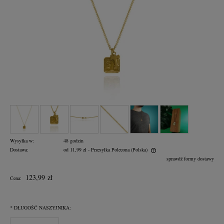
Wysyłka w:
48 godzin
Dostawa:
od 11,99 zł
- Przesyłka Polecona
(Polska)
Cena nie zawiera ewentualnych kosztów płatności
sprawdź formy dostawy
123,99 zł
Cena:
*
DŁUGOŚĆ NASZYJNIKA: