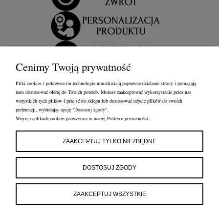
Cenimy Twoją prywatność
Pliki cookies i pokrewne im technologie umożliwiają poprawne działanie strony i pomagają
nam dostosować ofertę do Twoich potrzeb. Możesz zaakceptować wykorzystanie przez nas
wszystkich tych plików i przejść do sklepu lub dostosować użycie plików do swoich
preferencji, wybierając opcję "Dostosuj zgody".
Więcej o plikach cookies przeczytasz w naszej Polityce prywatności.
OBSŁUGA KLIENTA
FRANCOW JEWELRY
INFORMACJE
ZAAKCEPTUJ TYLKO NIEZBĘDNE
FRANCOW JEWELRY
ul. Kossaka 4/8, 49-200 Grodków
DOSTOSUJ ZGODY
woj. opolskie
tel:
660596974
e-mail:
shop@francow.com
ZAAKCEPTUJ WSZYSTKIE
NIP: 7471775402
REGON: 364491310