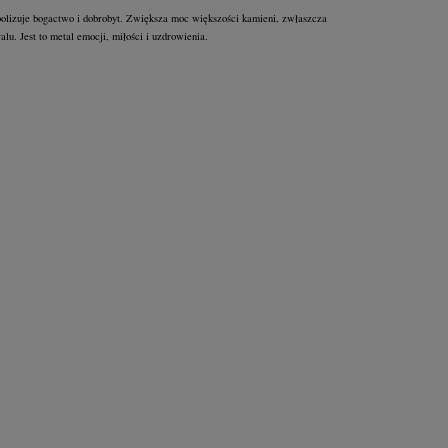
olizuje bogactwo i dobrobyt. Zwiększa moc większości kamieni, zwłaszcza
ralu. Jest to metal emocji, miłości i uzdrowienia.