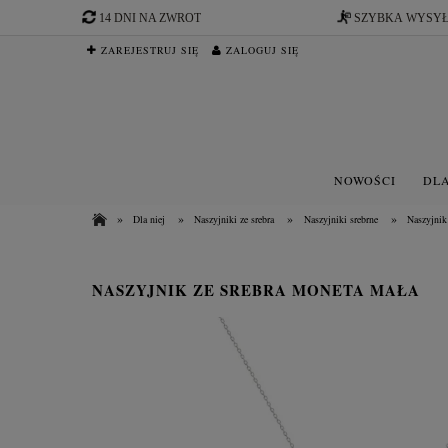
14 DNI NA ZWROT
SZYBKA WYSY
ZAREJESTRUJ SIĘ
ZALOGUJ SIĘ
NOWOŚCI
DLA
»
»
»
»
Dla niej
Naszyjniki ze srebra
Naszyjniki srebrne
Naszyjnik
NASZYJNIK ZE SREBRA MONETA MAŁA