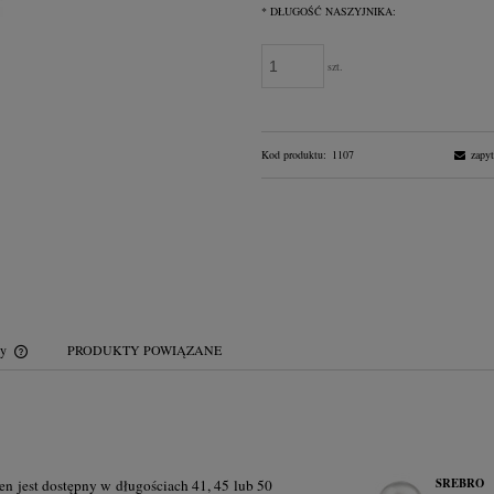
*
DŁUGOŚĆ NASZYJNIKA:
szt.
Kod produktu:
1107
zapyt
wy
PRODUKTY POWIĄZANE
Cena nie zawiera ewentualnych kosztów
płatności
SREBRO
en jest dostępny w długościach 41, 45 lub 50