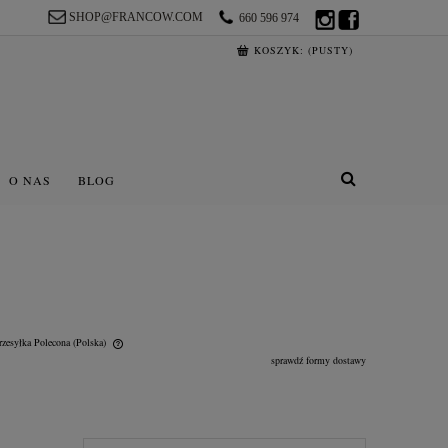
SHOP@FRANCOW.COM
660 596 974
KOSZYK:
(PUSTY)
O NAS
BLOG
rzesyłka Polecona
(Polska)
sprawdź formy dostawy
lnych kosztów