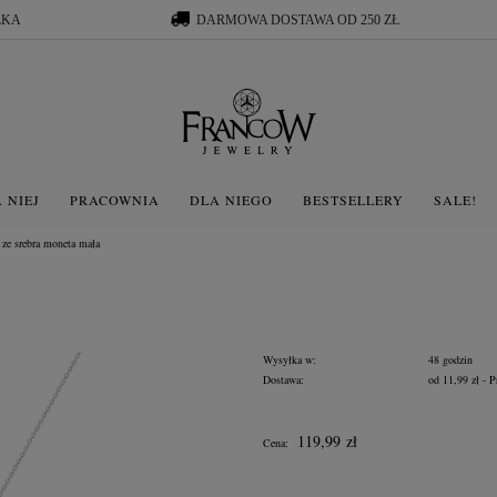
ŁKA
DARMOWA DOSTAWA OD 250 ZŁ
 NIEJ
PRACOWNIA
DLA NIEGO
BESTSELLERY
SALE!
 ze srebra moneta mała
Wysyłka w:
48 godzin
Dostawa:
od 11,99 zł
- P
Cena nie zawiera ewentua
119,99 zł
Cena:
płatności