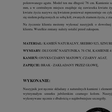
polerowanego agatu. Model ten ma długość 76 cm. Kamienie są
mm, a w centralnym miejscu znajduje się zawieszka kwiatu ż
kwiatu życia nazywa się kwiatem ponieważ reprezentuje on cyk
się siedem połączonych ze sobą kół, zwanych ziarnem życia, z zi
Na życzenie klienta możemy wykonać naszyjnik o dowolnej 
klienta. Wszelkie zmiany należy ustalić przed zakupem.
MATERIAŁ:
KAMIEŃ NATURALNY, SREBRO
, SZNUR
925
WYMIARY:
DŁUGOŚĆ NASZYJNIKA
CM,
KAMIENIE
76
4
KAMIEŃ:
ONYKS CZARNY MATOWY, CZARNY AGAT,
ZAPIĘCIE:
BRAK - ZAKŁADANY PRZEZ GŁOWĘ,
WYKONANIE:
Naszyjnik jest ręcznie składany z naturalnych kamieni i eleme
wytrzymałym sznurku jubilerskim czarnego koloru. Nasz
wykonywane ręcznie z dbałością o najdrobniejsze szczegóły.