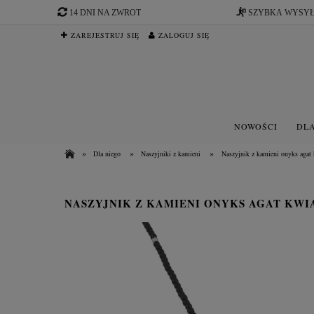
14 DNI NA ZWROT
SZYBKA WYSY
ZAREJESTRUJ SIĘ
ZALOGUJ SIĘ
NOWOŚCI
DLA
»
»
»
Dla niego
Naszyjniki z kamieni
Naszyjnik z kamieni onyks agat 
NASZYJNIK Z KAMIENI ONYKS AGAT KWI