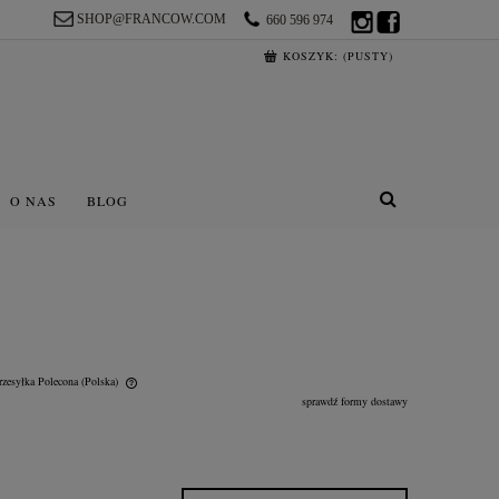
SHOP@FRANCOW.COM
660 596 974
KOSZYK:
(PUSTY)
O NAS
BLOG
rzesyłka Polecona
(Polska)
sprawdź formy dostawy
lnych kosztów