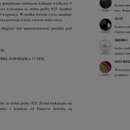
 przeplatane srebrnymi kulkami wielkości 4
Kamień odwa
ycia wykonana ze srebra próby 925. Symbol
stres. Wspo
l wegetacji. W środku kwiatu życia znajduje
AGAT
arna powstaje kwiat, a kwiat rodzi owoc.
Kamień ochr
długości lub spersonalizować produkt pod
Ułatwia pod
SREBRO
Srebro symb
EK,
turkusu i ko
MM, ZAWIESZKA
MM,
17
SZNUREK
Wytrzymały,
produktom. 
ntów ze srebra próby 925. Został wykonany na
yjniki z kamieni od Francow Jewelry są