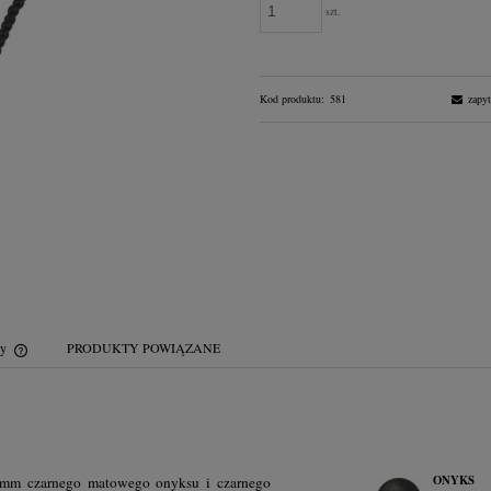
szt.
Kod produktu:
581
zapyt
wy
PRODUKTY POWIĄZANE
Cena nie zawiera ewentualnych kosztów
płatności
ONYKS
4 mm czarnego matowego onyksu i czarnego