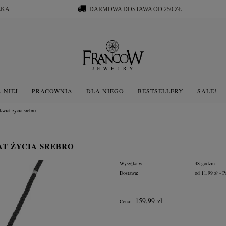
ŁKA
DARMOWA DOSTAWA OD 250 ZŁ
 NIEJ
PRACOWNIA
DLA NIEGO
BESTSELLERY
SALE!
kwiat życia srebro
AT ŻYCIA SREBRO
Wysyłka w:
48 godzin
Dostawa:
od 11,99 zł
- P
Cena nie zawiera ewentua
159,99 zł
Cena:
płatności