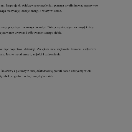
gi. Inspiruje do obiektywnego myślenia i pomaga wyeliminować negatywne
maga medytację, dodaje energii i wiary w siebie.
onny, przyciąga i wzmaga dobrobyt. Działa uspokajająco na umysł i ciało.
ejmowanie wyzwań i odkrywanie samego siebie.
olizuje bogactwo i dobrobyt. Zwiększa moc większości kamieni, zwłaszcza
ralu. Jest to metal emocji, miłości i uzdrowienia.
 kolorowy i pleciony z dużą dokładnością potrafi dodać charyzmy wielu
Symbol przyjaźni i relacji międzyludzkich.