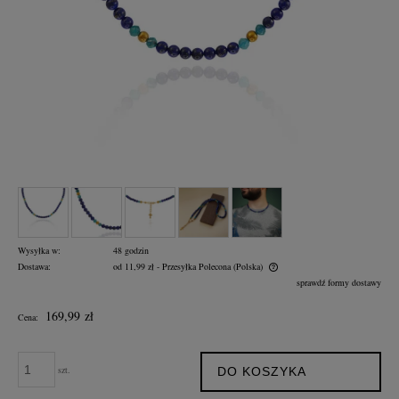
Wysyłka w:
48 godzin
Dostawa:
od 11,99 zł
- Przesyłka Polecona
(Polska)
Cena nie zawiera ewentualnych kosztów płatności
sprawdź formy dostawy
169,99 zł
Cena:
szt.
DO KOSZYKA