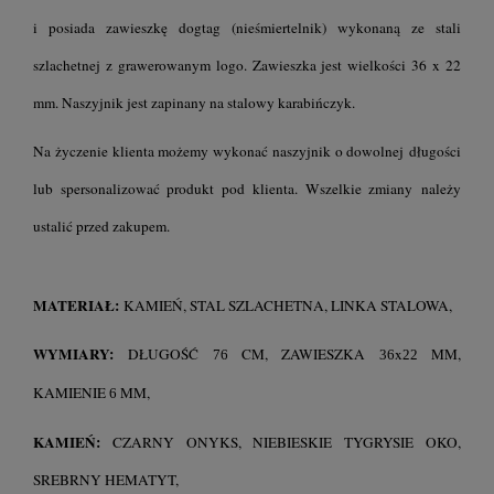
i posiada zawieszkę dogtag (nieśmiertelnik) wykonaną ze stali
szlachetnej z grawerowanym logo. Zawieszka jest wielkości 36 x 22
mm. Naszyjnik jest zapinany na stalowy karabińczyk.
Na życzenie klienta możemy wykonać naszyjnik o dowolnej długości
lub spersonalizować produkt pod klienta. Wszelkie zmiany należy
ustalić przed zakupem.
MATERIAŁ:
KAMIEŃ, STAL SZLACHETNA, LINKA STALOWA,
WYMIARY:
DŁUGOŚĆ
CM,
ZAWIESZKA
x
MM,
76
36
22
KAMIENIE
MM,
6
KAMIEŃ:
CZARNY ONYKS, NIEBIESKIE TYGRYSIE OKO,
SREBRNY HEMATYT,