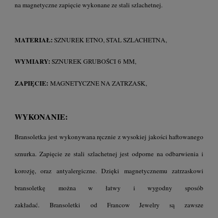
na magnetyczne zapięcie wykonane ze stali szlachetnej.
MATERIAŁ:
SZNUREK ETNO, STAL SZLACHETNA,
WYMIARY:
SZNUREK
GRUBOŚCI
MM,
6
ZAPIĘCIE:
MAGNETYCZNE NA ZATRZASK,
WYKONANIE:
Bransoletka jest wykonywana ręcznie z wysokiej jakości haftowanego
sznurka. Zapięcie ze stali szlachetnej jest odporne na odbarwienia i
korozję, oraz antyalergiczne. Dzięki magnetycznemu zatrzaskowi
bransoletkę można w łatwy i wygodny sposób
zakładać.
Bransoletki
od Francow Jewelry są zawsze