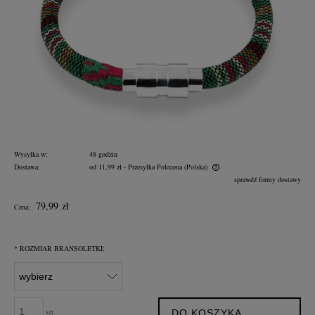
Wysyłka w:
48 godzin
Dostawa:
od 11,99 zł
- Przesyłka Polecona
(Polska)
Cena nie zawiera ewentualnych kosztów płatności
sprawdź formy dostawy
79,99 zł
Cena:
*
ROZMIAR BRANSOLETKI:
szt.
DO KOSZYKA