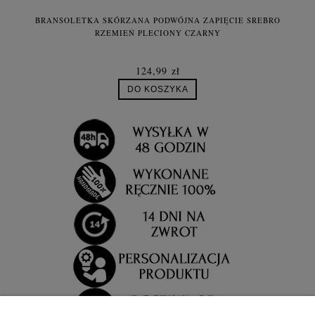
BRANSOLETKA SKÓRZANA PODWÓJNA ZAPIĘCIE SREBRO
RZEMIEŃ PLECIONY CZARNY
124,99 zł
DO KOSZYKA