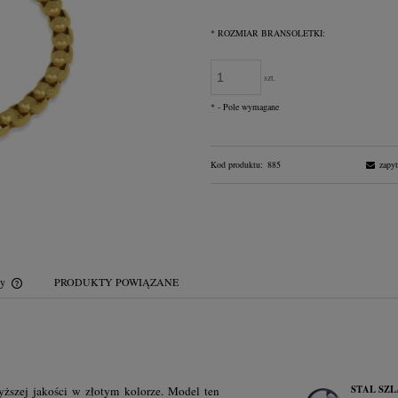
Jeżeli produkt jest sprzedawany krócej n
*
ROZMIAR BRANSOLETKI:
dni, wyświetlana jest najniższa cena od
momentu, kiedy produkt pojawił się w
sprzedaży.
szt.
*
- Pole wymagane
Kod produktu:
885
zapyt
wy
PRODUKTY POWIĄZANE
Cena nie zawiera ewentualnych kosztów
płatności
STAL SZ
wyższej jakości w złotym kolorze. Model ten