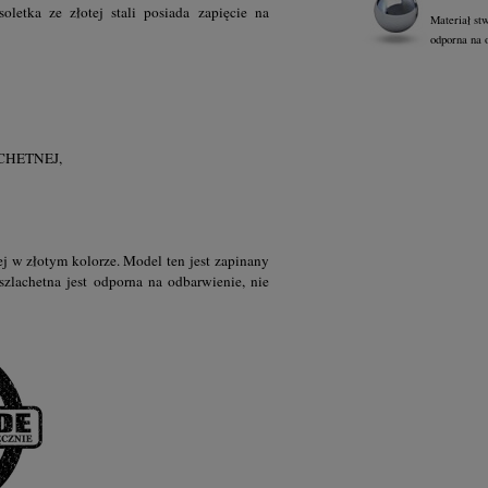
letka ze złotej stali posiada zapięcie na
Materiał st
odporna na 
HETNEJ,
nej w złotym kolorze. Model ten
jest zapinany
 szlachetna jest odporna na odbarwienie, nie