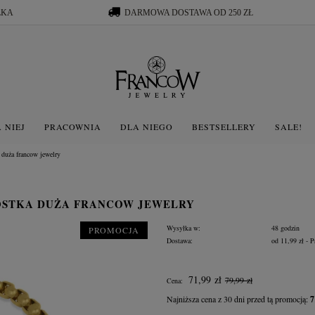
ŁKA
DARMOWA DOSTAWA OD 250 ZŁ
 NIEJ
PRACOWNIA
DLA NIEGO
BESTSELLERY
SALE!
a duża francow jewelry
KOSTKA DUŻA FRANCOW JEWELRY
Wysyłka w:
48 godzin
PROMOCJA
Dostawa:
od 11,99 zł
- P
Cena nie zawiera ewentua
71,99 zł
79,99 zł
Cena:
płatności
Najniższa cena z 30 dni przed tą promocją:
7