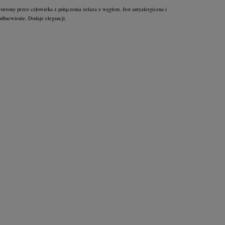
worzony przez człowieka z połączenia żelaza z węglem. Jest antyalergiczna i
odbarwienie. Dodaje elegancji.