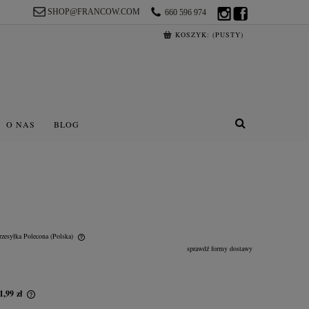
SHOP@FRANCOW.COM
660 596 974
KOSZYK:
(PUSTY)
O NAS
BLOG
rzesyłka Polecona
(Polska)
sprawdź formy dostawy
lnych kosztów
1,99 zł