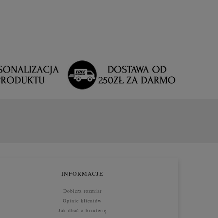
INFORMACJE
Dobierz rozmiar
Opinie klientów
Jak dbać o biżuterię