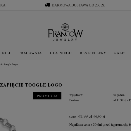
ŁKA
DARMOWA DOSTAWA OD 250 ZŁ
 NIEJ
PRACOWNIA
DLA NIEGO
BESTSELLERY
SALE!
ęcie toogle logo
 ZAPIĘCIE TOOGLE LOGO
Wysyłka w:
48 godzin
PROMOCJA
Dostawa:
od 11,99 zł
- P
Cena nie zawiera ewentua
62,99 zł
69,99 zł
Cena:
płatności
Najniższa cena z 30 dni przed tą promocją:
6