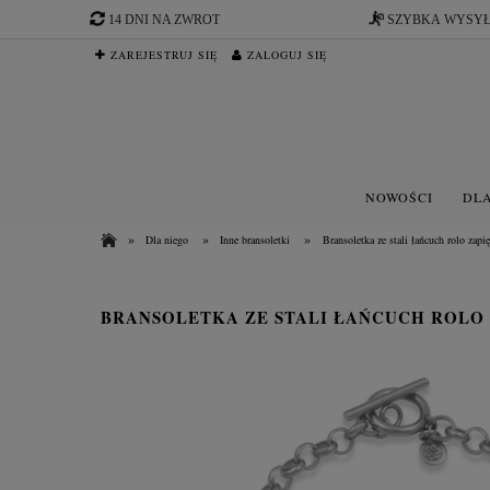
14 DNI NA ZWROT
SZYBKA WYSY
ZAREJESTRUJ SIĘ
ZALOGUJ SIĘ
NOWOŚCI
DLA
»
»
»
Dla niego
Inne bransoletki
Bransoletka ze stali łańcuch rolo zapi
BRANSOLETKA ZE STALI ŁAŃCUCH ROLO