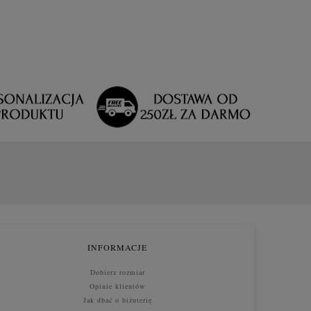
INFORMACJE
Dobierz rozmiar
Opinie klientów
Jak dbać o biżuterię