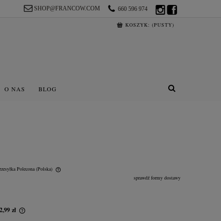
SHOP@FRANCOW.COM
660 596 974
KOSZYK:
(PUSTY)
O NAS
BLOG
rzesyłka Polecona
(Polska)
sprawdź formy dostawy
lnych kosztów
2,99 zł