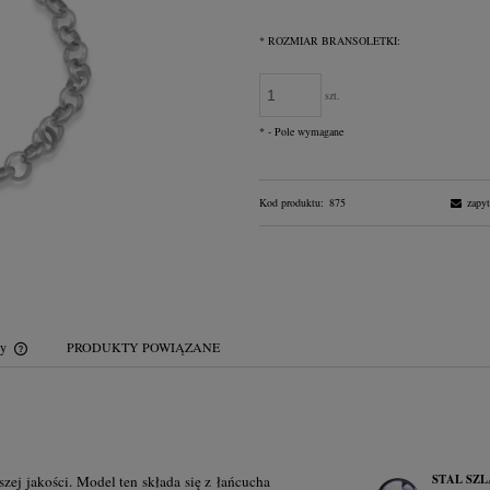
Jeżeli produkt jest sprzedawany krócej n
*
ROZMIAR BRANSOLETKI:
dni, wyświetlana jest najniższa cena od
momentu, kiedy produkt pojawił się w
sprzedaży.
szt.
*
- Pole wymagane
Kod produktu:
875
zapyt
wy
PRODUKTY POWIĄZANE
Cena nie zawiera ewentualnych kosztów
płatności
STAL SZ
szej jakości. Model ten składa się z łańcucha