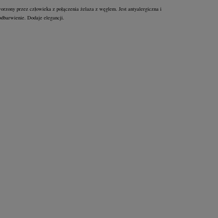
worzony przez człowieka z połączenia żelaza z węglem. Jest antyalergiczna i
odbarwienie. Dodaje elegancji.