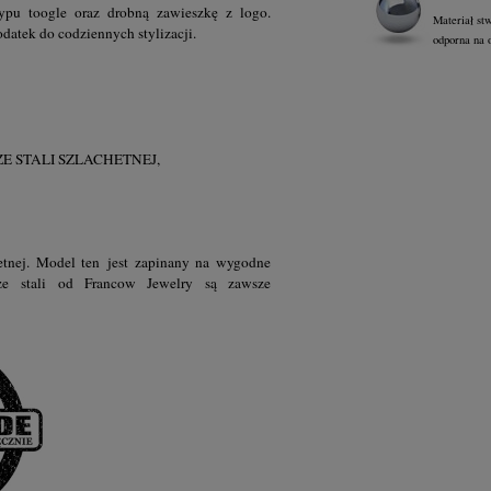
typu toogle oraz drobną zawieszkę z logo.
Materiał st
odatek do codziennych stylizacji.
odporna na 
 STALI SZLACHETNEJ,
hetnej. Model ten
jest zapinany na wygodne
 ze stali
od Francow Jewelry są zawsze