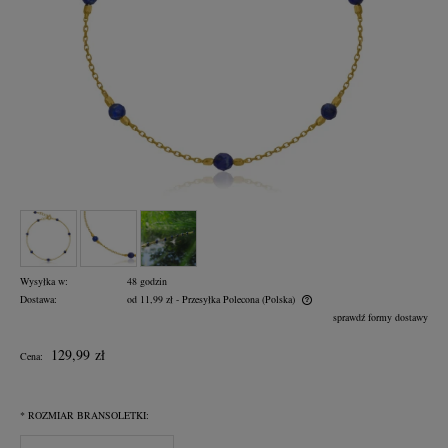
Wysyłka w:
48 godzin
Dostawa:
od 11,99 zł
- Przesyłka Polecona
(Polska)
Cena nie zawiera ewentualnych kosztów płatności
sprawdź formy dostawy
129,99 zł
Cena:
*
ROZMIAR BRANSOLETKI: