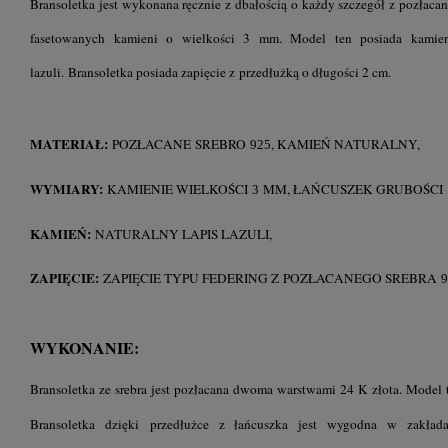
Bransoletka jest wykonana ręcznie z dbałością o każdy szczegół z pozłacan
fasetowanych kamieni o wielkości 3 mm. Model ten posiada kamieni
lazuli. Bransoletka posiada zapięcie z przedłużką o długości 2 cm.
MATERIAŁ:
POZŁACANE
SREBRO
, KAMIEŃ NATURALNY,
925
WYMIARY:
KAMIENIE WIELKOŚCI
MM, ŁAŃCUSZEK GRUBOŚCI
3
KAMIEŃ:
NATURALNY LAPIS LAZULI,
ZAPIĘCIE:
ZAPIĘCIE TYPU FEDERING Z POZŁACANEGO SREBRA
9
WYKONANIE:
Bransoletka ze srebra jest pozłacana dwoma warstwami 24 K złota. Model te
Bransoletka dzięki
przedłużce z łańcuszka jest wygodna w zakła