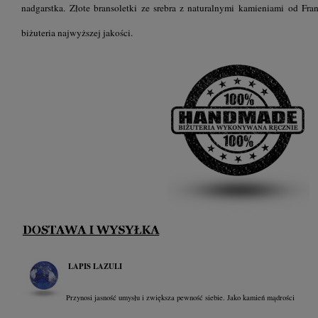
nadgarstka. Złote b
ransoletki ze srebra z naturalnymi kamieniami
od Fra
biżuteria najwyższej jakości.
LAPIS LAZULI
Przynosi jasność umysłu i zwiększa pewność siebie. Jako kamień mądrości