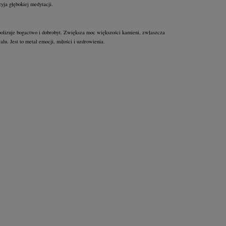
zyja głębokiej medytacji.
olizuje bogactwo i dobrobyt. Zwiększa moc większości kamieni, zwłaszcza
ralu. Jest to metal emocji, miłości i uzdrowienia.