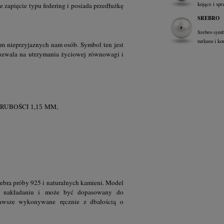
kojące i spr
 zapięcie typu federing i posiada przedłużkę
SREBRO
Srebro symb
turkusu i ko
iem nieprzyjaznych nam osób. Symbol ten jest
ozwala na utrzymania życiowej równowagi i
GRUBOŚCI
MM,
1,15
rebra próby 925 i naturalnych kamieni. Model
w nakładaniu i może być dopasowany do
awsze wykonywane ręcznie z dbałością o