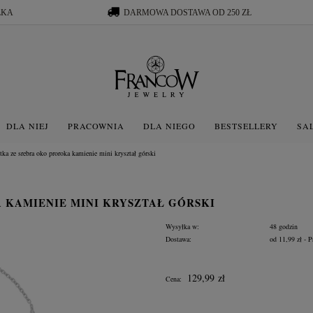
ŁKA
DARMOWA DOSTAWA OD 250 ZŁ
DLA NIEJ
PRACOWNIA
DLA NIEGO
BESTSELLERY
SA
tka ze srebra oko proroka kamienie mini kryształ górski
 KAMIENIE MINI KRYSZTAŁ GÓRSKI
Wysyłka w:
48 godzin
Dostawa:
od 11,99 zł
- P
Cena nie zawiera ewentua
129,99 zł
Cena:
płatności