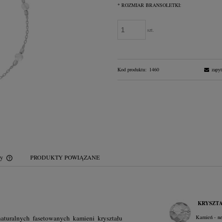
*
ROZMIAR BRANSOLETKI:
szt.
Kod produktu:
1460
zapyt
wy
PRODUKTY POWIĄZANE
Cena nie zawiera ewentualnych kosztów
płatności
KRYSZTA
aturalnych fasetowanych kamieni kryształu
Kamień - ne