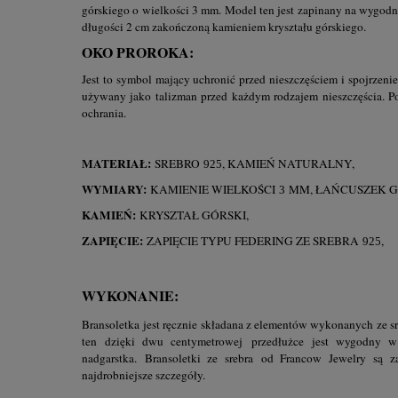
górskiego o wielkości 3 mm. Model ten jest zapinany na wygodne
długości 2 cm zakończoną kamieniem kryształu górskiego.
OKO PROROKA:
Jest to symbol mający uchronić przed nieszczęściem i spojrzen
używany jako talizman przed każdym rodzajem nieszczęścia. P
ochrania.
MATERIAŁ:
SREBRO
, KAMIEŃ NATURALNY,
925
WYMIARY:
KAMIENIE WIELKOŚCI
MM, ŁAŃCUSZEK 
3
KAMIEŃ:
KRYSZTAŁ GÓRSKI,
ZAPIĘCIE:
ZAPIĘCIE TYPU FEDERING ZE SREBRA
,
925
WYKONANIE:
Bransoletka jest ręcznie składana z elementów wykonanych ze s
ten dzięki dwu centymetrowej
przedłużce jest wygodny 
nadgarstka.
Bransoletki ze srebra
od Francow Jewelry są z
najdrobniejsze szczegóły.