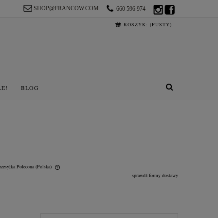
SHOP@FRANCOW.COM
660 596 974
KOSZYK:
(PUSTY)
LE!
BLOG
rzesyłka Polecona
(Polska)
sprawdź formy dostawy
lnych kosztów