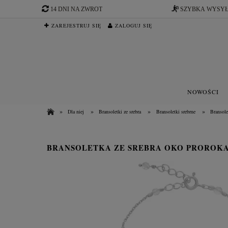
14 DNI NA ZWROT
SZYBKA WYSY
ZAREJESTRUJ SIĘ
ZALOGUJ SIĘ
NOWOŚCI
»
»
»
»
Dla niej
Bransoletki ze srebra
Bransoletki srebrne
Bransole
BRANSOLETKA ZE SREBRA OKO PROROKA